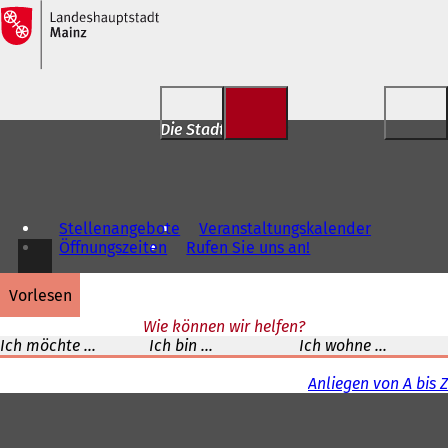
Inhalt anspringen
Die Stadt für Dich
Stellenangebote
Veranstaltungskalender
Öffnungszeiten
Rufen Sie uns an!
vorlesen
Wie können wir helfen?
Ich möchte ...
Ich bin ...
Ich wohne ...
Anliegen von A bis Z
Fußbereich