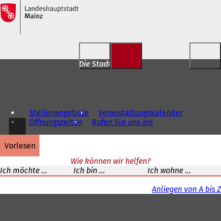
Inhalt anspringen
Die Stadt für Dich
Stellenangebote
Veranstaltungskalender
Öffnungszeiten
Rufen Sie uns an!
vorlesen
Wie können wir helfen?
Ich möchte ...
Ich bin ...
Ich wohne ...
Anliegen von A bis Z
Fußbereich