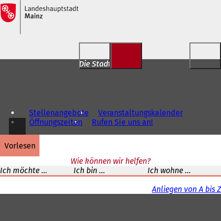
Inhalt anspringen
Die Stadt für Dich
Stellenangebote
Veranstaltungskalender
Öffnungszeiten
Rufen Sie uns an!
vorlesen
Wie können wir helfen?
Ich möchte ...
Ich bin ...
Ich wohne ...
Anliegen von A bis Z
Fußbereich