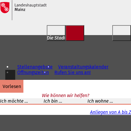
Inhalt anspringen
Die Stadt für Dich
Stellenangebote
Veranstaltungskalender
Öffnungszeiten
Rufen Sie uns an!
vorlesen
Wie können wir helfen?
Ich möchte ...
Ich bin ...
Ich wohne ...
Anliegen von A bis Z
Fußbereich