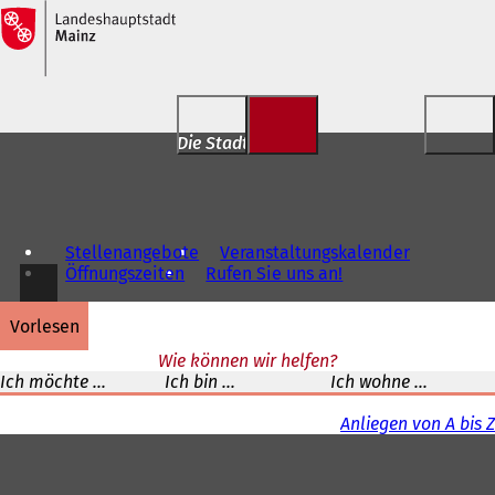
Inhalt anspringen
Die Stadt für Dich
Stellenangebote
Veranstaltungskalender
Öffnungszeiten
Rufen Sie uns an!
vorlesen
Wie können wir helfen?
Ich möchte ...
Ich bin ...
Ich wohne ...
Anliegen von A bis Z
Fußbereich