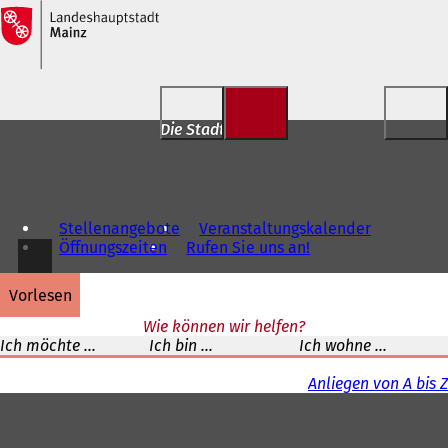
Inhalt anspringen
Die Stadt für Dich
Stellenangebote
Veranstaltungskalender
Öffnungszeiten
Rufen Sie uns an!
vorlesen
Wie können wir helfen?
Ich möchte ...
Ich bin ...
Ich wohne ...
Anliegen von A bis Z
Fußbereich