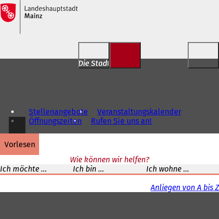
Inhalt anspringen
Die Stadt für Dich
Stellenangebote
Veranstaltungskalender
Öffnungszeiten
Rufen Sie uns an!
vorlesen
Wie können wir helfen?
Ich möchte ...
Ich bin ...
Ich wohne ...
Anliegen von A bis Z
Fußbereich