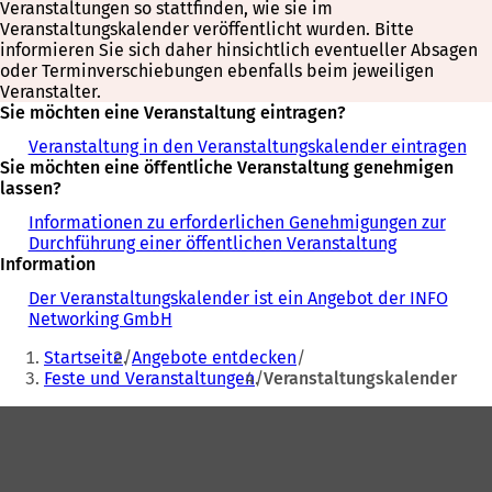
Veranstaltungen so stattfinden, wie sie im
Veranstaltungskalender veröffentlicht wurden. Bitte
informieren Sie sich daher hinsichtlich eventueller Absagen
oder Terminverschiebungen ebenfalls beim jeweiligen
Veranstalter.
Sie möchten eine Veranstaltung eintragen?
Veranstaltung in den Veranstaltungskalender eintragen
Sie möchten eine öffentliche Veranstaltung genehmigen
lassen?
Informationen zu erforderlichen Genehmigungen zur
Durchführung einer öffentlichen Veranstaltung
Information
Der Veranstaltungskalender ist ein Angebot der INFO
Networking GmbH
Sie
Startseite
Angebote entdecken
befinden
Feste und Veranstaltungen
Veranstaltungskalender
sich
Fußbereich
hier: