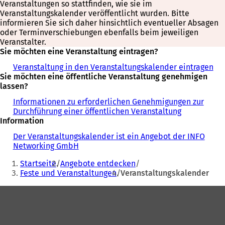
Veranstaltungen so stattfinden, wie sie im
Veranstaltungskalender veröffentlicht wurden. Bitte
informieren Sie sich daher hinsichtlich eventueller Absagen
oder Terminverschiebungen ebenfalls beim jeweiligen
Veranstalter.
Sie möchten eine Veranstaltung eintragen?
Veranstaltung in den Veranstaltungskalender eintragen
Sie möchten eine öffentliche Veranstaltung genehmigen
lassen?
Informationen zu erforderlichen Genehmigungen zur
Durchführung einer öffentlichen Veranstaltung
Information
Der Veranstaltungskalender ist ein Angebot der INFO
Networking GmbH
Sie
Startseite
Angebote entdecken
befinden
Feste und Veranstaltungen
Veranstaltungskalender
sich
Fußbereich
hier: