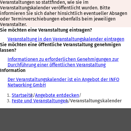
Veranstaltungen so stattfinden, wie sie im
Veranstaltungskalender veröffentlicht wurden. Bitte
informieren Sie sich daher hinsichtlich eventueller Absagen
oder Terminverschiebungen ebenfalls beim jeweiligen
Veranstalter.
Sie möchten eine Veranstaltung eintragen?
Veranstaltung in den Veranstaltungskalender eintragen
Sie möchten eine öffentliche Veranstaltung genehmigen
lassen?
Informationen zu erforderlichen Genehmigungen zur
Durchführung einer öffentlichen Veranstaltung
Information
Der Veranstaltungskalender ist ein Angebot der INFO
Networking GmbH
Sie
Startseite
Angebote entdecken
befinden
Feste und Veranstaltungen
Veranstaltungskalender
sich
Fußbereich
hier: