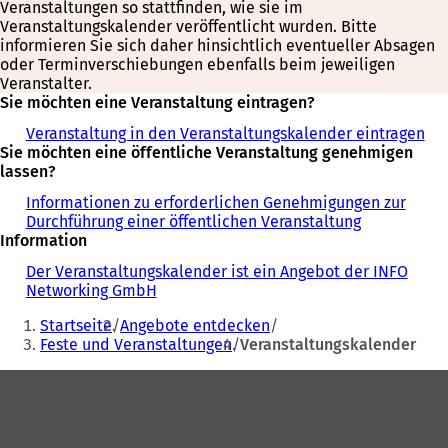
Veranstaltungen so stattfinden, wie sie im
Veranstaltungskalender veröffentlicht wurden. Bitte
informieren Sie sich daher hinsichtlich eventueller Absagen
oder Terminverschiebungen ebenfalls beim jeweiligen
Veranstalter.
Sie möchten eine Veranstaltung eintragen?
Veranstaltung in den Veranstaltungskalender eintragen
Sie möchten eine öffentliche Veranstaltung genehmigen
lassen?
Informationen zu erforderlichen Genehmigungen zur
Durchführung einer öffentlichen Veranstaltung
Information
Der Veranstaltungskalender ist ein Angebot der INFO
Networking GmbH
Sie
Startseite
Angebote entdecken
befinden
Feste und Veranstaltungen
Veranstaltungskalender
sich
Fußbereich
hier: