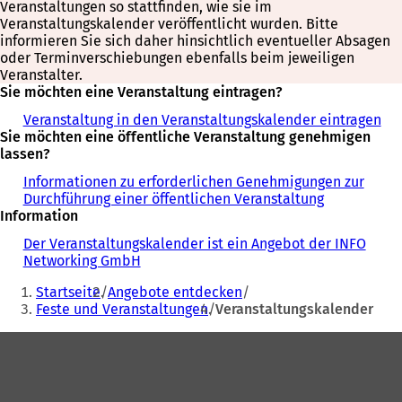
Veranstaltungen so stattfinden, wie sie im
Veranstaltungskalender veröffentlicht wurden. Bitte
informieren Sie sich daher hinsichtlich eventueller Absagen
oder Terminverschiebungen ebenfalls beim jeweiligen
Veranstalter.
Sie möchten eine Veranstaltung eintragen?
Veranstaltung in den Veranstaltungskalender eintragen
Sie möchten eine öffentliche Veranstaltung genehmigen
lassen?
Informationen zu erforderlichen Genehmigungen zur
Durchführung einer öffentlichen Veranstaltung
Information
Der Veranstaltungskalender ist ein Angebot der INFO
Networking GmbH
Sie
Startseite
Angebote entdecken
befinden
Feste und Veranstaltungen
Veranstaltungskalender
sich
Fußbereich
hier: