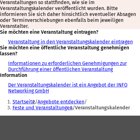
Veranstaltungen so stattfinden, wie sie im
Veranstaltungskalender veröffentlicht wurden. Bitte
informieren Sie sich daher hinsichtlich eventueller Absagen
oder Terminverschiebungen ebenfalls beim jeweiligen
Veranstalter.
Sie möchten eine Veranstaltung eintragen?
Veranstaltung in den Veranstaltungskalender eintragen
Sie möchten eine öffentliche Veranstaltung genehmigen
lassen?
Informationen zu erforderlichen Genehmigungen zur
Durchführung einer öffentlichen Veranstaltung
Information
Der Veranstaltungskalender ist ein Angebot der INFO
Networking GmbH
Sie
Startseite
Angebote entdecken
befinden
Feste und Veranstaltungen
Veranstaltungskalender
sich
Fußbereich
hier: