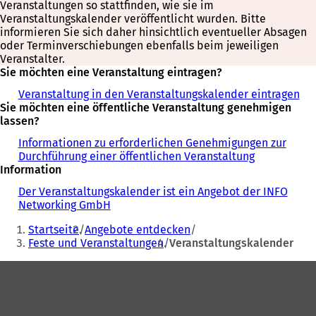
Veranstaltungen so stattfinden, wie sie im
Veranstaltungskalender veröffentlicht wurden. Bitte
informieren Sie sich daher hinsichtlich eventueller Absagen
oder Terminverschiebungen ebenfalls beim jeweiligen
Veranstalter.
Sie möchten eine Veranstaltung eintragen?
Veranstaltung in den Veranstaltungskalender eintragen
Sie möchten eine öffentliche Veranstaltung genehmigen
lassen?
Informationen zu erforderlichen Genehmigungen zur
Durchführung einer öffentlichen Veranstaltung
Information
Der Veranstaltungskalender ist ein Angebot der INFO
Networking GmbH
Sie
Startseite
Angebote entdecken
befinden
Feste und Veranstaltungen
Veranstaltungskalender
sich
Fußbereich
hier: