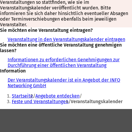
Veranstaltungen so stattfinden, wie sie im
Veranstaltungskalender veröffentlicht wurden. Bitte
informieren Sie sich daher hinsichtlich eventueller Absagen
oder Terminverschiebungen ebenfalls beim jeweiligen
Veranstalter.
Sie möchten eine Veranstaltung eintragen?
Veranstaltung in den Veranstaltungskalender eintragen
Sie möchten eine öffentliche Veranstaltung genehmigen
lassen?
Informationen zu erforderlichen Genehmigungen zur
Durchführung einer öffentlichen Veranstaltung
Information
Der Veranstaltungskalender ist ein Angebot der INFO
Networking GmbH
Sie
Startseite
Angebote entdecken
befinden
Feste und Veranstaltungen
Veranstaltungskalender
sich
Fußbereich
hier: