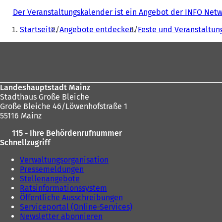
Der Veranstaltungskalender ist ein Angebot der INFO Ne
Sie
Startseite
Angebote entdecken
Feste und Veranstaltun
befinden
Fußbereich
sich
hier:
Landeshauptstadt Mainz
Stadthaus Große Bleiche
Große Bleiche 46/Löwenhofstraße 1
55116 Mainz
115 - Ihre Behördenrufnummer
Schnellzugriff
Verwaltungsorganisation
Pressemeldungen
Stellenangebote
Ratsinformationssystem
Öffentliche Ausschreibungen
Serviceportal (Online-Services)
Newsletter abonnieren