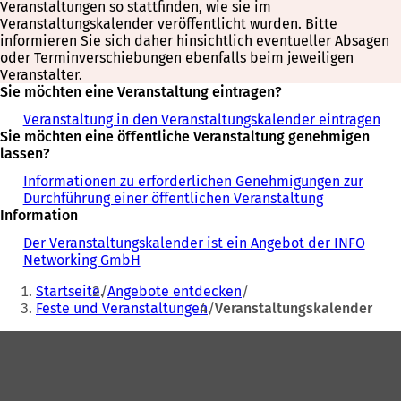
Veranstaltungen so stattfinden, wie sie im
Veranstaltungskalender veröffentlicht wurden. Bitte
informieren Sie sich daher hinsichtlich eventueller Absagen
oder Terminverschiebungen ebenfalls beim jeweiligen
Veranstalter.
Sie möchten eine Veranstaltung eintragen?
Veranstaltung in den Veranstaltungskalender eintragen
Sie möchten eine öffentliche Veranstaltung genehmigen
lassen?
Informationen zu erforderlichen Genehmigungen zur
Durchführung einer öffentlichen Veranstaltung
Information
Der Veranstaltungskalender ist ein Angebot der INFO
Networking GmbH
Sie
Startseite
Angebote entdecken
befinden
Feste und Veranstaltungen
Veranstaltungskalender
sich
Fußbereich
hier: