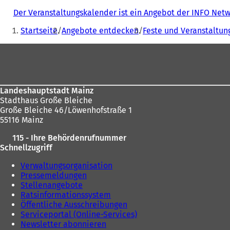
Der Veranstaltungskalender ist ein Angebot der INFO Ne
Sie
Startseite
Angebote entdecken
Feste und Veranstaltun
befinden
Fußbereich
sich
hier:
Landeshauptstadt Mainz
Stadthaus Große Bleiche
Große Bleiche 46/Löwenhofstraße 1
55116 Mainz
115 - Ihre Behördenrufnummer
Schnellzugriff
Verwaltungsorganisation
Pressemeldungen
Stellenangebote
Ratsinformationssystem
Öffentliche Ausschreibungen
Serviceportal (Online-Services)
Newsletter abonnieren