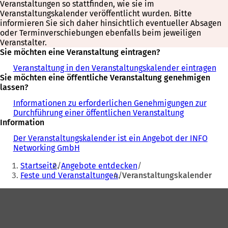
Veranstaltungen so stattfinden, wie sie im
Veranstaltungskalender veröffentlicht wurden. Bitte
informieren Sie sich daher hinsichtlich eventueller Absagen
oder Terminverschiebungen ebenfalls beim jeweiligen
Veranstalter.
Sie möchten eine Veranstaltung eintragen?
Veranstaltung in den Veranstaltungskalender eintragen
Sie möchten eine öffentliche Veranstaltung genehmigen
lassen?
Informationen zu erforderlichen Genehmigungen zur
Durchführung einer öffentlichen Veranstaltung
Information
Der Veranstaltungskalender ist ein Angebot der INFO
Networking GmbH
Sie
Startseite
Angebote entdecken
befinden
Feste und Veranstaltungen
Veranstaltungskalender
sich
Fußbereich
hier: