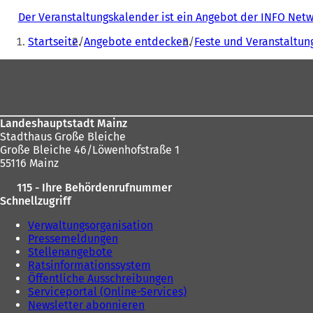
Der Veranstaltungskalender ist ein Angebot der INFO Ne
Sie
Startseite
Angebote entdecken
Feste und Veranstaltun
befinden
Fußbereich
sich
hier:
Landeshauptstadt Mainz
Stadthaus Große Bleiche
Große Bleiche 46/Löwenhofstraße 1
55116 Mainz
115 - Ihre Behördenrufnummer
Schnellzugriff
Verwaltungsorganisation
Pressemeldungen
Stellenangebote
Ratsinformationssystem
Öffentliche Ausschreibungen
Serviceportal (Online-Services)
Newsletter abonnieren