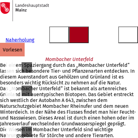
Zur
Startseite
Inhalt anspringen
Naherholung
vorlesen
Mombacher Unterfeld
Bei einem Spaziergang durch das „Mombacher Unterfeld“
lassen sich besondere Tier- und Pflanzenarten entdecken. In
diesem Auenstandort aus Gehölzen und Grünland ist es
besonders wichtig Rücksicht zu nehmen auf die Natur.
Das „Mombacher Unterfeld“ ist bekannt als artenreiches
Grünland mit auentypischen Biotopen. Das Gebiet erstreckt
sich westlich der Autobahn A 643, zwischen dem
Naturschutzgebiet Mombacher Rheinufer und dem neuen
Winterdeich. In der Nähe des Flusses findet man hier Feucht-
und Nasswiesen. Dieses Areal ist durch einen hohen oder im
Jahresverlauf wechselnden Grundwasserspiegel geprägt.
Die Wiesen im Mombacher Unterfeld sind wichtige
Nahrungsgebiete für Störche und andere Tierarten.