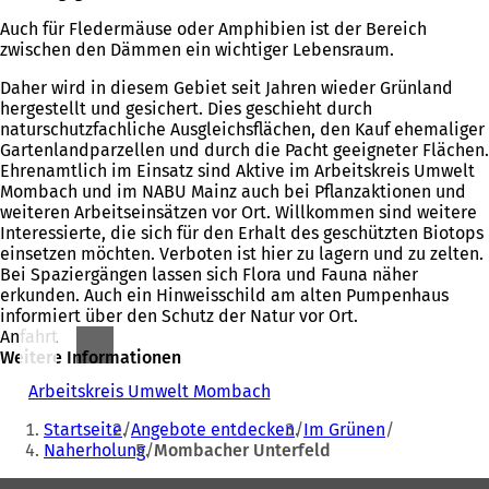
Auch für Fledermäuse oder Amphibien ist der Bereich
zwischen den Dämmen ein wichtiger Lebensraum.
Daher wird in diesem Gebiet seit Jahren wieder Grünland
hergestellt und gesichert. Dies geschieht durch
naturschutzfachliche Ausgleichsflächen, den Kauf ehemaliger
Gartenlandparzellen und durch die Pacht geeigneter Flächen.
Ehrenamtlich im Einsatz sind Aktive im Arbeitskreis Umwelt
Mombach und im NABU Mainz auch bei Pflanzaktionen und
weiteren Arbeitseinsätzen vor Ort. Willkommen sind weitere
Interessierte, die sich für den Erhalt des geschützten Biotops
einsetzen möchten. Verboten ist hier zu lagern und zu zelten.
Bei Spaziergängen lassen sich Flora und Fauna näher
erkunden. Auch ein Hinweisschild am alten Pumpenhaus
informiert über den Schutz der Natur vor Ort.
Anfahrt
Weitere Informationen
Arbeitskreis Umwelt Mombach
(
Sie
Ö
Startseite
Angebote entdecken
Im Grünen
f
befinden
Naherholung
Mombacher Unterfeld
f
sich
n