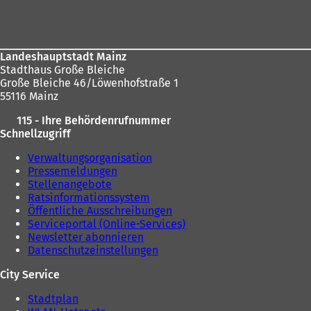
Fußbereich
e
hier:
t
i
n
e
Landeshauptstadt Mainz
i
Stadthaus Große Bleiche
n
Große Bleiche 46/Löwenhofstraße 1
e
55116 Mainz
m
115 - Ihre Behördenrufnummer
n
Schnellzugriff
e
u
Verwaltungsorganisation
e
Pressemeldungen
n
Stellenangebote
T
Ratsinformationssystem
a
Öffentliche Ausschreibungen
b
Serviceportal (Online-Services)
)
Newsletter abonnieren
Datenschutzeinstellungen
City Service
Stadtplan