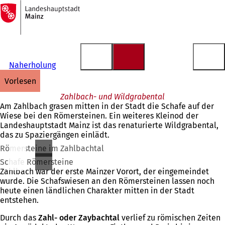
Zur
Startseite
Inhalt anspringen
Naherholung
vorlesen
Zahlbach- und Wildgrabental
Am Zahlbach grasen mitten in der Stadt die Schafe auf der
Wiese bei den Römersteinen. Ein weiteres Kleinod der
Landeshauptstadt Mainz ist das renaturierte Wildgrabental,
das zu Spaziergängen einlädt.
Römersteine im Zahlbachtal
Schafe Römersteine
Zahlbach war der erste Mainzer Vorort, der eingemeindet
wurde. Die Schafswiesen an den Römersteinen lassen noch
heute einen ländlichen Charakter mitten in der Stadt
entstehen.
Durch das
Zahl- oder Zaybachtal
verlief zu römischen Zeiten