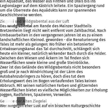
ein Aquädukt, das Wasser aus Finthen und Drais bis ins
Legionslager auf dem Kästrich leitete. Ein Spaziergang rund
um die Überreste des Aquädukts kann zur spannenden
Geschichtsreise werden.
Ziegelei und Wildgrabental aus der Luft
Das
Wildgrabental
am Rande des Mainzer Stadtteils
Bretzenheim liegt nicht weit entfernt vom Zahlbachtal. Nach
Umbauarbeiten in den vergangenen Jahren ist es zu einem
landschaftlichen Kleinod. geworden - die Renaturierung des
Tales ist mehr als gelungen: Wo früher ein betonierter
Entwässerungskanal das Tal durchschnitt, schlängelt sich
heute ein kleiner, natürlich wirkender Bach durch die Felder.
Zwischen den Wiesen und Äckern im Tal finden sich
Wasserflächen sowie kleine und große Steinblöcke.
Zwar ist das Gelände des Wildgrabentals nicht besonders
groß und je nach Windrichtung ist der Lärm des
Autobahnzubringers zu hören, doch dies tut dem
Erholungswert des im Bogen verlaufenden Tales keinen
Abbruch. Mit seinen natürlichen Farben und glitzernden
Wasserflächen bietet es vielfache Möglichkeiten zur Erholung:
Joggen, Radfahren, Spazieren, Verweilen.
Gelände der Alten Ziegelei
Wer hingegen eher Lust auf ein bisschen Kulturgeschichte