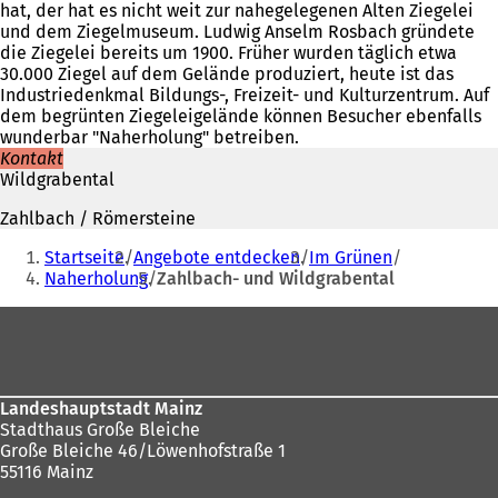
hat, der hat es nicht weit zur nahegelegenen Alten Ziegelei
und dem Ziegelmuseum. Ludwig Anselm Rosbach gründete
die Ziegelei bereits um 1900. Früher wurden täglich etwa
30.000 Ziegel auf dem Gelände produziert, heute ist das
Industriedenkmal Bildungs-, Freizeit- und Kulturzentrum. Auf
dem begrünten Ziegeleigelände können Besucher ebenfalls
wunderbar "Naherholung" betreiben.
Kontakt
Wildgrabental
Zahlbach / Römersteine
Sie
Startseite
Angebote entdecken
Im Grünen
befinden
Naherholung
Zahlbach- und Wildgrabental
sich
Fußbereich
hier:
Landeshauptstadt Mainz
Stadthaus Große Bleiche
Große Bleiche 46/Löwenhofstraße 1
55116 Mainz