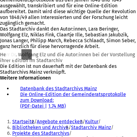
ausgewählt, transkribiert und für eine Online-Edition
aufbereitet. Damit wird diese wichtige Quelle der Revolution
von 1848/49 allen Interessierten und der Forschung leicht
zugänglich gemacht.
Das Stadtarchiv dankt den Autor:innen, Lara Beringer,
Wolfgang Elz, Niklas Fink, Claartje Ille, Sebastian Jakubzik,
Jonas Langer, Philipp March, Rebecca Schlaadt, Simon Seber,
ganz herzlich für diese hervorragende Arbeit.
Herr Dr. Wolfgang Elz und die Autor:innen bei der Vorstellung
ihrer Edition im Stadtarchiv
Die Edition ist nun dauerhaft mit der Datenbank des
Stadtarchivs Mainz verknüpft.
Weitere Informationen
Datenbank des Stadtarchivs Mainz
(
Die Online-Edition der Gemeinderatsprotokolle
Ö
zum Download:
f
PDF
-Datei
1,74 MB
f
n
Sie
e
Startseite
Angebote entdecken
Kultur
t
befinden
Bibliotheken und Archive
Stadtarchiv Mainz
i
Projekte des Stadtarchivs
sich
n