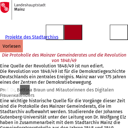
Zur
Startseite
Inhalt anspringen
Projekte des Stadtarchivs
vorlesen
Die Protokolle des Mainzer Gemeinderates und die Revolution
von 1848/49
Eine Quelle der Revolution 1848/49 ist nun ediert.
Die Revolution von 1848/49 ist für die Demokratiegeschichte
Deutschlands ein zentrales Ereignis. Mainz war vor 175 Jahren
eines der Zentren der Demokratiebewegung.
Prof. Dr. Bettina Braun und Mitautorinnen des Digitalen
Frauenkalenders
Eine wichtige historische Quelle für die Vorgänge dieser Zeit
sind die Protokolle des Mainzer Gemeinderats, die im
Stadtarchiv aufbewahrt werden. Studierende der Johannes
Gutenberg-Universität unter der Leitung von Dr. Wolfgang Elz
haben in Zusammenarbeit mit dem Stadtarchiv Mainz die
Gemeinderatsprotokolle aus den Jahren 1848 und 1849