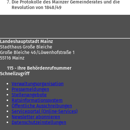
Die Protokolle des Mainzer Gemeinderates und die
e
hier:
Revolution von 1848/49
i
n
Fußbereich
e
m
n
e
Landeshauptstadt Mainz
u
Stadthaus Große Bleiche
e
Große Bleiche 46/Löwenhofstraße 1
n
55116 Mainz
T
a
115 - Ihre Behördenrufnummer
b
Schnellzugriff
)
Verwaltungsorganisation
Pressemeldungen
Stellenangebote
Ratsinformationssystem
Öffentliche Ausschreibungen
Serviceportal (Online-Services)
Newsletter abonnieren
Datenschutzeinstellungen