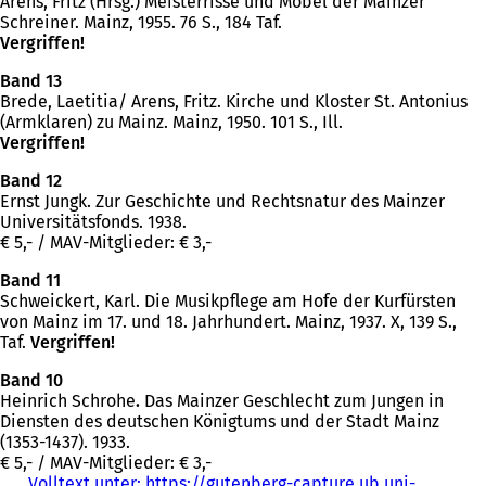
Arens, Fritz (Hrsg.) Meisterrisse und Möbel der Mainzer
Schreiner. Mainz, 1955. 76 S., 184 Taf.
Vergriffen!
Band 13
Brede, Laetitia/ Arens, Fritz. Kirche und Kloster St. Antonius
(Armklaren) zu Mainz. Mainz, 1950. 101 S., Ill.
Vergriffen!
Band 12
Ernst Jungk. Zur Geschichte und Rechtsnatur des Mainzer
Universitätsfonds. 1938.
€ 5,- / MAV-Mitglieder: € 3,-
Band 11
Schweickert, Karl. Die Musikpflege am Hofe der Kurfürsten
von Mainz im 17. und 18. Jahrhundert. Mainz, 1937. X, 139 S.,
Taf.
Vergriffen!
Band 10
Heinrich Schrohe
.
Das Mainzer Geschlecht zum Jungen in
Diensten des deutschen Königtums und der Stadt Mainz
(1353-1437). 1933.
€ 5,- / MAV-Mitglieder: € 3,-
Volltext unter: https://gutenberg-capture.ub.uni-