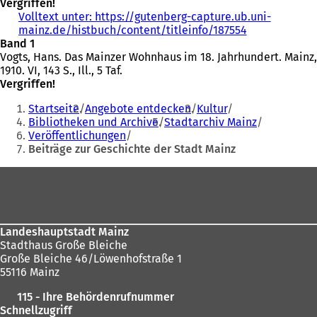
Vergriffen!
n
T
e
Volltext unter: https://gutenberg-capture.ub.uni-
e
a
m
mainz.de/histbuch/content/titleinfo/187554
t
(
b
n
Band 1
i
Ö
)
e
Vogts, Hans. Das Mainzer Wohnhaus im 18. Jahrhundert. Mainz,
n
f
u
1910. VI, 143 S., Ill., 5 Taf.
e
f
e
Vergriffen!
i
n
n
Sie
n
e
T
Startseite
Angebote entdecken
Kultur
e
t
a
befinden
Bibliotheken und Archive
Stadtarchiv Mainz
m
i
b
Veröffentlichungen
sich
n
n
)
Beiträge zur Geschichte der Stadt Mainz
e
e
hier:
u
i
Fußbereich
e
n
n
e
T
m
a
n
b
e
Landeshauptstadt Mainz
)
u
Stadthaus Große Bleiche
e
Große Bleiche 46/Löwenhofstraße 1
n
55116 Mainz
T
115 - Ihre Behördenrufnummer
a
Schnellzugriff
b