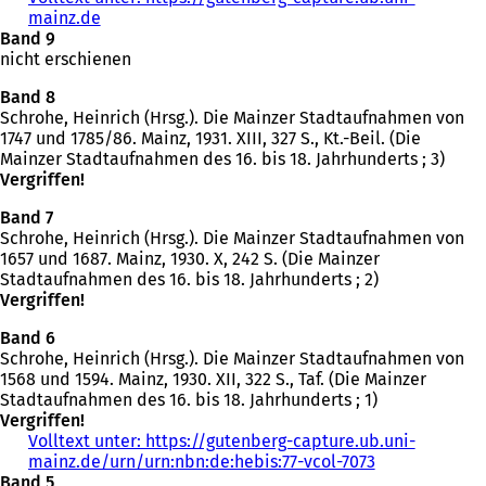
mainz.de
(
Band 9
Ö
nicht erschienen
f
f
Band 8
n
Schrohe, Heinrich (Hrsg.). Die Mainzer Stadtaufnahmen von
e
1747 und 1785/86. Mainz, 1931. XIII, 327 S., Kt.-Beil. (Die
t
Mainzer Stadtaufnahmen des 16. bis 18. Jahrhunderts ; 3)
i
Vergriffen!
n
e
Band 7
i
Schrohe, Heinrich (Hrsg.). Die Mainzer Stadtaufnahmen von
n
1657 und 1687. Mainz, 1930. X, 242 S. (Die Mainzer
e
Stadtaufnahmen des 16. bis 18. Jahrhunderts ; 2)
m
Vergriffen!
n
e
Band 6
u
Schrohe, Heinrich (Hrsg.). Die Mainzer Stadtaufnahmen von
e
1568 und 1594. Mainz, 1930. XII, 322 S., Taf. (Die Mainzer
n
Stadtaufnahmen des 16. bis 18. Jahrhunderts ; 1)
T
Vergriffen!
a
Volltext unter: https://gutenberg-capture.ub.uni-
b
mainz.de/urn/urn:nbn:de:hebis:77-vcol-7073
(
)
Band 5
Ö