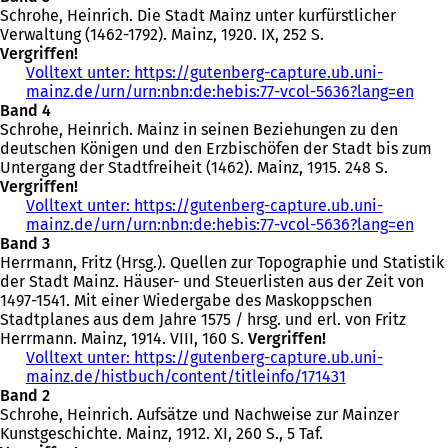
Schrohe, Heinrich. Die Stadt Mainz unter kurfürstlicher
f
Verwaltung (1462-1792). Mainz, 1920. IX, 252 S.
f
Vergriffen!
n
Volltext unter: https://gutenberg-capture.ub.uni-
e
mainz.de/urn/urn:nbn:de:hebis:77-vcol-5636?lang=en
t
(
Band 4
i
Ö
Schrohe, Heinrich. Mainz in seinen Beziehungen zu den
n
f
deutschen Königen und den Erzbischöfen der Stadt bis zum
e
f
Untergang der Stadtfreiheit (1462). Mainz, 1915. 248 S.
i
n
Vergriffen!
n
e
Volltext unter: https://gutenberg-capture.ub.uni-
e
t
mainz.de/urn/urn:nbn:de:hebis:77-vcol-5636?lang=en
m
i
(
Band 3
n
n
Ö
Herrmann, Fritz (Hrsg.). Quellen zur Topographie und Statistik
e
e
f
der Stadt Mainz. Häuser- und Steuerlisten aus der Zeit von
u
i
f
1497-1541. Mit einer Wiedergabe des Maskoppschen
e
n
n
Stadtplanes aus dem Jahre 1575 / hrsg. und erl. von Fritz
n
e
e
Herrmann. Mainz, 1914. VIII, 160 S.
Vergriffen!
T
m
t
Volltext unter: https://gutenberg-capture.ub.uni-
a
n
i
mainz.de/histbuch/content/titleinfo/171431
b
(
e
n
Band 2
)
Ö
u
e
Schrohe, Heinrich. Aufsätze und Nachweise zur Mainzer
f
e
i
Kunstgeschichte. Mainz, 1912. XI, 260 S., 5 Taf.
f
n
n