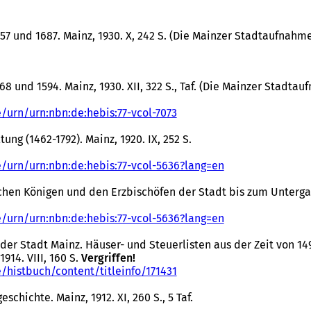
t
i
n
7 und 1687. Mainz, 1930. X, 242 S. (Die Mainzer Stadtaufnahmen
e
i
n
e
 und 1594. Mainz, 1930. XII, 322 S., Taf. (Die Mainzer Stadtauf
m
n
e/urn/urn:nbn:de:hebis:77-vcol-7073
(
e
Ö
u
ung (1462-1792). Mainz, 1920. IX, 252 S.
f
e
f
n
e/urn/urn:nbn:de:hebis:77-vcol-5636?lang=en
n
(
T
e
Ö
a
hen Königen und den Erzbischöfen der Stadt bis zum Untergang
t
f
b
i
f
)
e/urn/urn:nbn:de:hebis:77-vcol-5636?lang=en
n
n
(
e
e
Ö
ik der Stadt Mainz. Häuser- und Steuerlisten aus der Zeit von
i
t
f
914. VIII, 160 S.
Vergriffen!
n
i
f
e/histbuch/content/titleinfo/171431
e
(
n
n
m
Ö
e
e
chichte. Mainz, 1912. XI, 260 S., 5 Taf.
n
f
i
t
e
f
n
i