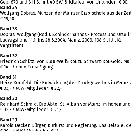
Geb. 670 und 311 S. mit 40 SW-Bildtafeln von Urkunden. € 90,- 
Band 34
Wolfgang Dobras. Münzen der Mainzer Erzbischöfe aus der Zeit
€ 19,50
Band 33
Dobras, Wolfgang (Red.). Schinderhannes - Prozess und Urteil 
Ludwigshöhe 11.1. bis 28.3.2004. Mainz, 2003. 108 S., Ill., Kt.
Vergriffen!
Band 32
Friedrich Schütz. Von Blau-Weiß-Rot zu Schwarz-Rot-Gold. Mai
€ 14,- / ohne Ermäßigung
Band 31
Heike Kornfeld. Die Entwicklung des Druckgewerbes in Mainz vo
€ 33,- / MAV-Mitglieder: € 22,-
Band 30
Reinhard Schmid. Die Abtei St. Alban vor Mainz im hohen und 
€ 32,- / MAV-Mitglieder: € 21,-
Band 29
Karola Decker. Bürger, Kurfürst und Regierung. Das Beispiel de
€ 20,- / MAV-Mitglieder: € 13,-