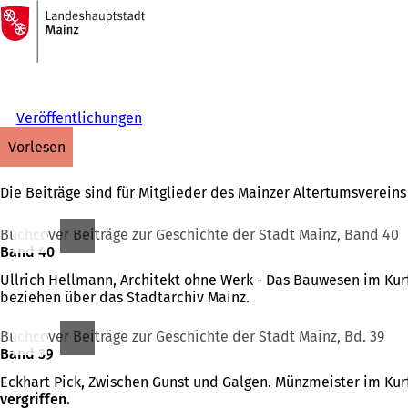
Zur
Startseite
Inhalt anspringen
Veröffentlichungen
vorlesen
Die Beiträge sind für Mitglieder des Mainzer Altertumsvereins
Buchcover Beiträge zur Geschichte der Stadt Mainz, Band 40
Band 40
Ullrich Hellmann, Architekt ohne Werk - Das Bauwesen im Kurf
beziehen über das Stadtarchiv Mainz.
Buchcover Beiträge zur Geschichte der Stadt Mainz, Bd. 39
Band 39
Eckhart Pick, Zwischen Gunst und Galgen. Münzmeister im Kurf
vergriffen.