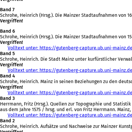
Band 7
Schrohe, Heinrich (Hrsg.). Die Mainzer Stadtaufnahmen von 165
Vergriffen!
Band 6
Schrohe, Heinrich (Hrsg.). Die Mainzer Stadtaufnahmen von 1568
Vergriffen!
Volltext unter: https://gutenberg-capture.ub.uni-mainz.d
Band 5
Schrohe, Heinrich. Die Stadt Mainz unter kurfürstlicher Verwalt
Vergriffen!
Volltext unter: https://gutenberg-capture.ub.uni-mainz.d
Band 4
Schrohe, Heinrich. Mainz in seinen Beziehungen zu den deutsc
Vergriffen!
Volltext unter: https://gutenberg-capture.ub.uni-mainz.d
Band 3
Herrmann, Fritz (Hrsg.). Quellen zur Topographie und Statist
aus dem Jahre 1575 / hrsg. und erl. von Fritz Herrmann. Mainz, 1
Volltext unter: https://gutenberg-capture.ub.uni-mainz.d
Band 2
Schrohe, Heinrich. Aufsätze und Nachweise zur Mainzer Kunstges
Vergriffen!