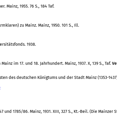
r. Mainz, 1955. 76 S., 184 Taf.
rmklaren) zu Mainz. Mainz, 1950. 101 S., Ill.
rsitätsfonds. 1938.
ainz im 17. und 18. Jahrhundert. Mainz, 1937. X, 139 S., Taf.
Ve
ten des deutschen Königtums und der Stadt Mainz (1353-1437)
e
(
Ö
f
f
n
 und 1785/86. Mainz, 1931. XIII, 327 S., Kt.-Beil. (Die Mainzer
e