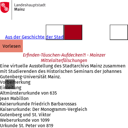
Zur
Startseite
Inhalt anspringen
Aus der Geschichte der Stadt Mainz
vorlesen
Erfinden-Täuschen-Aufdecken?! - Mainzer
Mittelalterfälschungen
Eine virtuelle Ausstellung des Stadtarchivs Mainz zusammen
mit Studierenden des Historischen Seminars der Johannes
Gutenberg-Universität Mainz.
Vorbemerkung
Einleitung
Altmünsterurkunde von 635
Jean Mabillon
Kaiserurkunde Friedrich Barbarossas
Kaiserurkunde: Der Monogramm-Vergleich
Gutenberg und St. Viktor
Weberurkunde von 1099
Urkunde St. Peter von 819