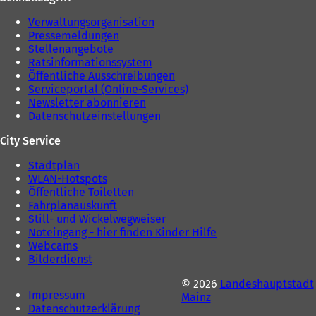
Verwaltungsorganisation
Pressemeldungen
Stellenangebote
Ratsinformationssystem
Öffentliche Ausschreibungen
Serviceportal (Online-Services)
Newsletter abonnieren
Datenschutzeinstellungen
City Service
Stadtplan
WLAN-Hotspots
Öffentliche Toiletten
Fahrplanauskunft
Still- und Wickelwegweiser
Noteingang - hier finden Kinder Hilfe
Webcams
Bilderdienst
© 2026
Landeshauptstadt
Impressum
Mainz
Datenschutzerklärung