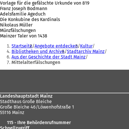
Vorlage für die gefälschte Urkunde von 819
Franz Joseph Bodmann
Adelsfamilie Ageduch
Die Konkubine des Kardinals
Nikolaus Müller
Münzfälschungen
Mainzer Taler von 1438
Sie
Startseite
Angebote entdecken
Kultur
befinden
Bibliotheken und Archive
Stadtarchiv Mainz
Aus der Geschichte der Stadt Mainz
sich
Mittelalterfälschungen
hier:
Fußbereich
Landeshauptstadt Mainz
Stadthaus Große Bleiche
Große Bleiche 46/Löwenhofstraße 1
55116 Mainz
115 - Ihre Behördenrufnummer
Schnellzugriff