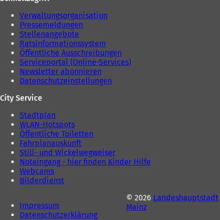
Verwaltungsorganisation
Pressemeldungen
Stellenangebote
Ratsinformationssystem
Öffentliche Ausschreibungen
Serviceportal (Online-Services)
Newsletter abonnieren
Datenschutzeinstellungen
City Service
Stadtplan
WLAN-Hotspots
Öffentliche Toiletten
Fahrplanauskunft
Still- und Wickelwegweiser
Noteingang - hier finden Kinder Hilfe
Webcams
Bilderdienst
© 2026
Landeshauptstadt
Impressum
Mainz
Datenschutzerklärung