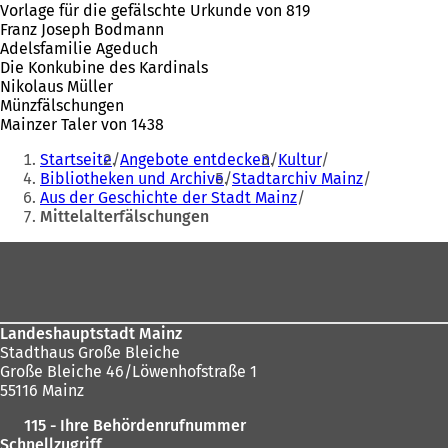
Vorlage für die gefälschte Urkunde von 819
Franz Joseph Bodmann
Adelsfamilie Ageduch
Die Konkubine des Kardinals
Nikolaus Müller
Münzfälschungen
Mainzer Taler von 1438
Sie
Startseite
Angebote entdecken
Kultur
befinden
Bibliotheken und Archive
Stadtarchiv Mainz
Aus der Geschichte der Stadt Mainz
sich
Mittelalterfälschungen
hier:
Fußbereich
Landeshauptstadt Mainz
Stadthaus Große Bleiche
Große Bleiche 46/Löwenhofstraße 1
55116 Mainz
115 - Ihre Behördenrufnummer
Schnellzugriff