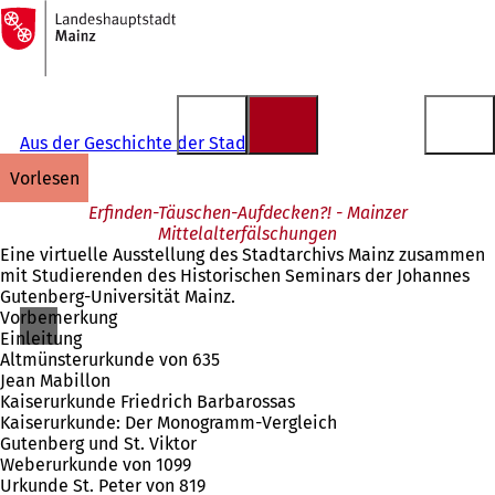
Zur
Startseite
Inhalt anspringen
Aus der Geschichte der Stadt Mainz
vorlesen
Erfinden-Täuschen-Aufdecken?! - Mainzer
Mittelalterfälschungen
Eine virtuelle Ausstellung des Stadtarchivs Mainz zusammen
mit Studierenden des Historischen Seminars der Johannes
Gutenberg-Universität Mainz.
Vorbemerkung
Einleitung
Altmünsterurkunde von 635
Jean Mabillon
Kaiserurkunde Friedrich Barbarossas
Kaiserurkunde: Der Monogramm-Vergleich
Gutenberg und St. Viktor
Weberurkunde von 1099
Urkunde St. Peter von 819