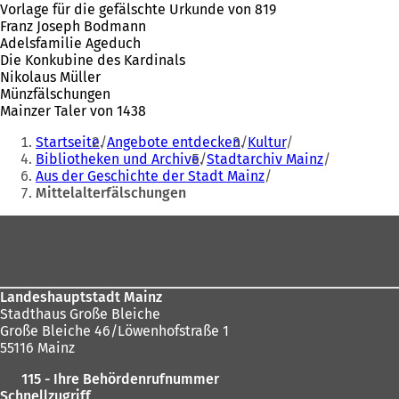
Vorlage für die gefälschte Urkunde von 819
Franz Joseph Bodmann
Adelsfamilie Ageduch
Die Konkubine des Kardinals
Nikolaus Müller
Münzfälschungen
Mainzer Taler von 1438
Sie
Startseite
Angebote entdecken
Kultur
befinden
Bibliotheken und Archive
Stadtarchiv Mainz
Aus der Geschichte der Stadt Mainz
sich
Mittelalterfälschungen
hier:
Fußbereich
Landeshauptstadt Mainz
Stadthaus Große Bleiche
Große Bleiche 46/Löwenhofstraße 1
55116 Mainz
115 - Ihre Behördenrufnummer
Schnellzugriff