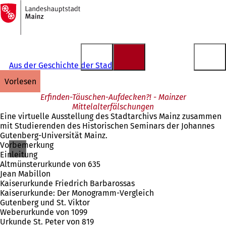
Zur
Startseite
Inhalt anspringen
Aus der Geschichte der Stadt Mainz
vorlesen
Erfinden-Täuschen-Aufdecken?! - Mainzer
Mittelalterfälschungen
Eine virtuelle Ausstellung des Stadtarchivs Mainz zusammen
mit Studierenden des Historischen Seminars der Johannes
Gutenberg-Universität Mainz.
Vorbemerkung
Einleitung
Altmünsterurkunde von 635
Jean Mabillon
Kaiserurkunde Friedrich Barbarossas
Kaiserurkunde: Der Monogramm-Vergleich
Gutenberg und St. Viktor
Weberurkunde von 1099
Urkunde St. Peter von 819