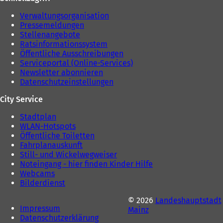
Verwaltungsorganisation
Pressemeldungen
Stellenangebote
Ratsinformationssystem
Öffentliche Ausschreibungen
Serviceportal (Online-Services)
Newsletter abonnieren
Datenschutzeinstellungen
City Service
Stadtplan
WLAN-Hotspots
Öffentliche Toiletten
Fahrplanauskunft
Still- und Wickelwegweiser
Noteingang - hier finden Kinder Hilfe
Webcams
Bilderdienst
© 2026
Landeshauptstadt
Impressum
Mainz
Datenschutzerklärung