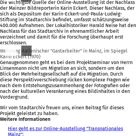
Die wichtigste Quelle der Online-Ausstellung ist der Nachlass
der Mainzer Bildreporterin Karin Eckert. Dieser Nachlass, der
sich als Depositum der Karin-Eckert-und-Paula-Ludwig-
Stiftung im Stadtarchiv befindet, umfasst schätzungsweise
400.000 Aufnahmen. Der Lokalhistoriker Harald Neise hat den
Nachlass für das Stadtarchiv in ehrenamtlicher Arbeit
verzeichnet und damit für die Forschung überhaupt erst
erschlossen.
Wohnung italienischer "Gastarbeiter" in Mainz, im Spiegel
Karin Eckert (1970)
Genaugenommen geht es bei dem Projektseminar von Herrn
Linsenmann nicht um Migration an sich, sondern um den
Blick der Mehrheitsgesellschaft auf die Migration. Durch
diese Perspektivverschiebung rücken komplexe Fragen wie
nach dem Entstehungszusammenhang der Fotografien oder
nach der kulturellen Verankerung eines Bildinhaltes in den
Vordergrund.
Wir vom Stadtarchiv freuen uns, einen Beitrag für dieses
Projekt geleistet zu haben.
Weitere Informationen
Hier geht es zur Online-Ausstellung "Transnationales
Mainz":
(