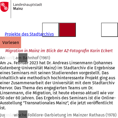
Zur
Startseite
Inhalt anspringen
Projekte des Stadtarchivs
vorlesen
Migration in Mainz im Blick der AZ-Fotografin Karin Eckert
Ankunft am Bahnhof (1961)
Am 24. Februar 2023 hat Dr. Andreas Linsenmann (Johannes
Gutenberg-Universität Mainz) im Stadtarchiv die Ergebnisse
eines Seminars mit seinen Studierenden vorgestellt. Das
inhaltlich wie methodisch hochinteressante Projekt ging aus
einer Zusammenarbeit der Universität mit dem Stadtarchiv
hervor. Das Thema des engagierten Teams um Dr.
Linsenmann, die Migration, ist heute ebenso aktuell wie vor
50 oder 60 Jahren. Das Ergebnis des Seminars ist die Online-
Ausstellung "Transnationales Mainz", die jetzt veröffentlicht
ist.
Jugoslawische Folklore-Darbietung im Mainzer Rathaus (1978)