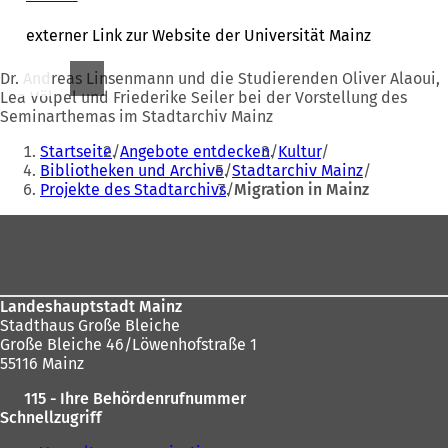
Ö
f
externer Link zur Website der Universität Mainz
f
n
Dr. Andreas Linsenmann und die Studierenden Oliver Alaoui,
e
Lea Völpel und Friederike Seiler bei der Vorstellung des
t
Seminarthemas im Stadtarchiv Mainz
i
Sie
n
Startseite
Angebote entdecken
Kultur
befinden
e
Bibliotheken und Archive
Stadtarchiv Mainz
i
Projekte des Stadtarchivs
Migration in Mainz
sich
n
hier:
e
Fußbereich
m
n
e
u
Landeshauptstadt Mainz
e
Stadthaus Große Bleiche
n
Große Bleiche 46/Löwenhofstraße 1
T
55116 Mainz
a
b
115 - Ihre Behördenrufnummer
)
Schnellzugriff