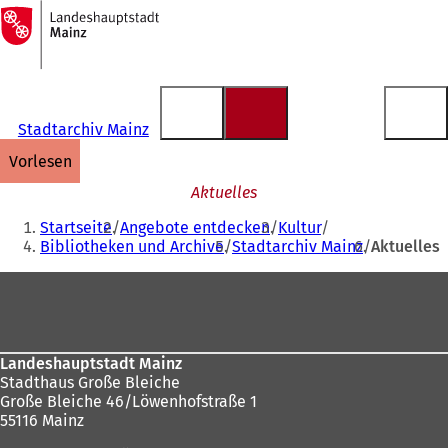
Zur
Startseite
Inhalt anspringen
Stadtarchiv Mainz
vorlesen
Aktuelles
Sie
Startseite
Angebote entdecken
Kultur
befinden
Bibliotheken und Archive
Stadtarchiv Mainz
Aktuelles
sich
Fußbereich
hier:
Landeshauptstadt Mainz
Stadthaus Große Bleiche
Große Bleiche 46/Löwenhofstraße 1
55116 Mainz