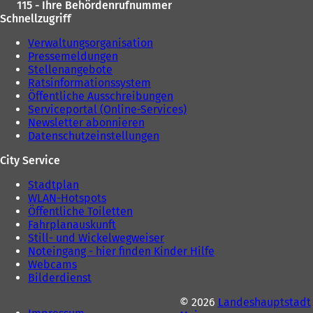
115 - Ihre Behördenrufnummer
Schnellzugriff
Verwaltungsorganisation
Pressemeldungen
Stellenangebote
Ratsinformationssystem
Öffentliche Ausschreibungen
Serviceportal (Online-Services)
Newsletter abonnieren
Datenschutzeinstellungen
City Service
Stadtplan
WLAN-Hotspots
Öffentliche Toiletten
Fahrplanauskunft
Still- und Wickelwegweiser
Noteingang - hier finden Kinder Hilfe
Webcams
Bilderdienst
© 2026
Landeshauptstadt