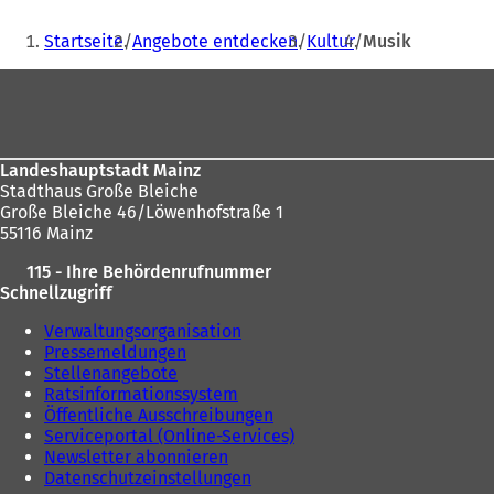
n
Sie
e
Startseite
Angebote entdecken
Kultur
Musik
i
befinden
n
Fußbereich
sich
e
m
hier:
n
e
Landeshauptstadt Mainz
u
Stadthaus Große Bleiche
e
Große Bleiche 46/Löwenhofstraße 1
n
55116 Mainz
T
a
115 - Ihre Behördenrufnummer
b
Schnellzugriff
)
Verwaltungsorganisation
Pressemeldungen
Stellenangebote
Ratsinformationssystem
Öffentliche Ausschreibungen
Serviceportal (Online-Services)
Newsletter abonnieren
Datenschutzeinstellungen