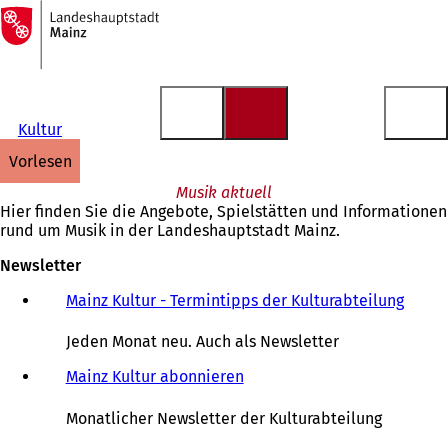
Zur
Startseite
Inhalt anspringen
Kultur
vorlesen
Musik aktuell
Hier finden Sie die Angebote, Spielstätten und Informationen
rund um Musik in der Landeshauptstadt Mainz.
Newsletter
Mainz Kultur - Termintipps der Kulturabteilung
(
Ö
f
Jeden Monat neu. Auch als Newsletter
f
n
Mainz Kultur abonnieren
e
t
Monatlicher Newsletter der Kulturabteilung
i