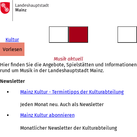
Zur
Startseite
Inhalt anspringen
Kultur
vorlesen
Musik aktuell
Hier finden Sie die Angebote, Spielstätten und Informationen
rund um Musik in der Landeshauptstadt Mainz.
Newsletter
Mainz Kultur - Termintipps der Kulturabteilung
(
Ö
f
Jeden Monat neu. Auch als Newsletter
f
n
Mainz Kultur abonnieren
e
t
Monatlicher Newsletter der Kulturabteilung
i