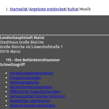
n
Sie
e
Startseite
Angebote entdecken
Kultur
Musik
i
befinden
n
Fußbereich
sich
e
m
hier:
n
e
Landeshauptstadt Mainz
u
Stadthaus Große Bleiche
e
Große Bleiche 46/Löwenhofstraße 1
n
55116 Mainz
T
a
115 - Ihre Behördenrufnummer
b
Schnellzugriff
)
Verwaltungsorganisation
Pressemeldungen
Stellenangebote
Ratsinformationssystem
Öffentliche Ausschreibungen
Serviceportal (Online-Services)
Newsletter abonnieren
Datenschutzeinstellungen