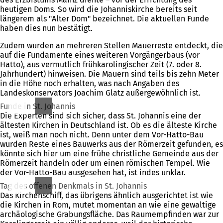
heutigen Doms. So wird die Johanniskirche bereits seit
längerem als "Alter Dom" bezeichnet. Die aktuellen Funde
haben dies nun bestätigt.
Zudem wurden an mehreren Stellen Mauerreste entdeckt, die
auf die Fundamente eines weiteren Vorgängerbaus (vor
Hatto), aus vermutlich frühkarolingischer Zeit (7. oder 8.
Jahrhundert) hinweisen. Die Mauern sind teils bis zehn Meter
in die Höhe noch erhalten, was nach Angaben des
Landeskonservators Joachim Glatz außergewöhnlich ist.
Funde in St. Johannis
Die Experten sind sich sicher, dass St. Johannis eine der
ältesten Kirchen in Deutschland ist. Ob es die älteste Kirche
ist, weiß man noch nicht. Denn unter dem Vor-Hatto-Bau
wurden Reste eines Bauwerks aus der Römerzeit gefunden, es
könnte sich hier um eine frühe christliche Gemeinde aus der
Römerzeit handeln oder um einen römischen Tempel. Wie
der Vor-Hatto-Bau ausgesehen hat, ist indes unklar.
Tag des offenen Denkmals in St. Johannis
Das Kirchenschiff, das übrigens ähnlich ausgerichtet ist wie
die Kirchen in Rom, mutet momentan an wie eine gewaltige
archäologische Grabungsfläche. Das Raumempfinden war zur