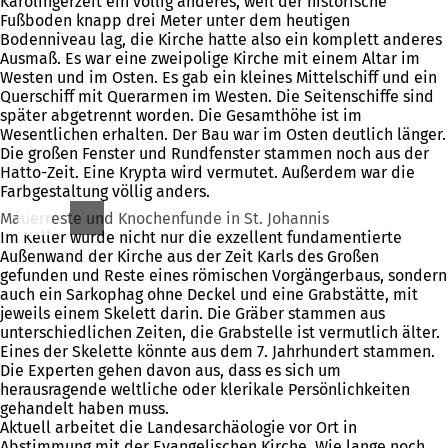
Karolingerzeit ein völlig anderes, weil der historische
Fußboden knapp drei Meter unter dem heutigen
Bodenniveau lag, die Kirche hatte also ein komplett anderes
Ausmaß. Es war eine zweipolige Kirche mit einem Altar im
Westen und im Osten. Es gab ein kleines Mittelschiff und ein
Querschiff mit Querarmen im Westen. Die Seitenschiffe sind
später abgetrennt worden. Die Gesamthöhe ist im
Wesentlichen erhalten. Der Bau war im Osten deutlich länger.
Die großen Fenster und Rundfenster stammen noch aus der
Hatto-Zeit. Eine Krypta wird vermutet. Außerdem war die
Farbgestaltung völlig anders.
Mauerreste und Knochenfunde in St. Johannis
Im Keller wurde nicht nur die exzellent fundamentierte
Außenwand der Kirche aus der Zeit Karls des Großen
gefunden und Reste eines römischen Vorgängerbaus, sondern
auch ein Sarkophag ohne Deckel und eine Grabstätte, mit
jeweils einem Skelett darin. Die Gräber stammen aus
unterschiedlichen Zeiten, die Grabstelle ist vermutlich älter.
Eines der Skelette könnte aus dem 7. Jahrhundert stammen.
Die Experten gehen davon aus, dass es sich um
herausragende weltliche oder klerikale Persönlichkeiten
gehandelt haben muss.
Aktuell arbeitet die Landesarchäologie vor Ort in
Abstimmung mit der Evangelischen Kirche. Wie lange noch