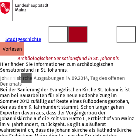
Zur
Startseite
Inhalt anspringen
Stadtgeschichte
vorlesen
Archäologischer Sensationsfund in St. Johannis
Hier finden Sie Informationen zum archäologischen
Sensationsfund in St. Johannis.
Johanniskirche Ausgrabungen 14.09.2014, Tag des offenen
Denkmals
Bei der Sanierung der Evangelischen Kirche St. Johannis ist
man bei Bauarbeiten für eine neue Bodenheizung im
Sommer 2013 zufällig auf Reste eines Fußbodens gestoßen,
der aus dem 9. Jahrhundert stammt. Schon länger gehen
Experten davon aus, dass der Vorgängerbau der
Johanniskirche auf die Zeit von Hatto I., Erzbischof von Mainz
im 9. Jahrhundert, zurückgeht. Es gilt als äußerst
wahrscheinlich, dass die Johanniskirche als Kathedralkirche
des Erzbistums Mainz diente – vor der Errichtung des