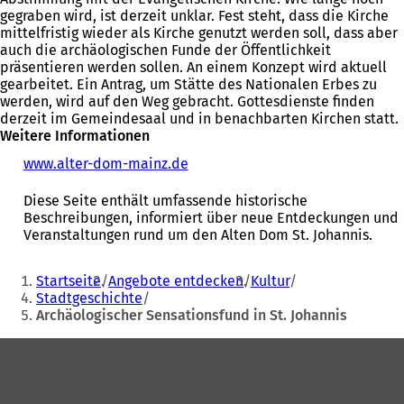
gegraben wird, ist derzeit unklar. Fest steht, dass die Kirche
mittelfristig wieder als Kirche genutzt werden soll, dass aber
auch die archäologischen Funde der Öffentlichkeit
präsentieren werden sollen. An einem Konzept wird aktuell
gearbeitet. Ein Antrag, um Stätte des Nationalen Erbes zu
werden, wird auf den Weg gebracht. Gottesdienste finden
derzeit im Gemeindesaal und in benachbarten Kirchen statt.
Weitere Informationen
www.alter-dom-mainz.de
(
Ö
f
Diese Seite enthält umfassende historische
f
Beschreibungen, informiert über neue Entdeckungen und
n
Veranstaltungen rund um den Alten Dom St. Johannis.
e
t
Sie
Startseite
Angebote entdecken
Kultur
i
befinden
Stadtgeschichte
n
Archäologischer Sensationsfund in St. Johannis
sich
e
i
hier:
Fußbereich
n
e
m
n