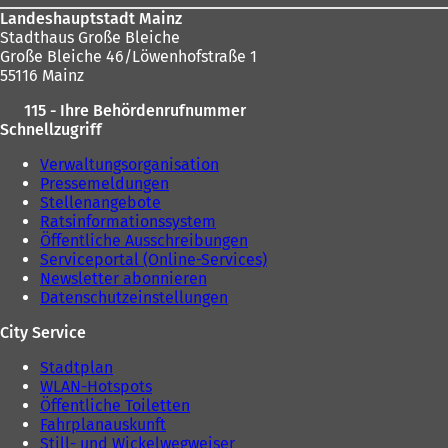
e
Landeshauptstadt Mainz
u
Stadthaus Große Bleiche
e
Große Bleiche 46/Löwenhofstraße 1
n
55116 Mainz
T
115 - Ihre Behördenrufnummer
a
Schnellzugriff
b
)
Verwaltungsorganisation
Pressemeldungen
Stellenangebote
Ratsinformationssystem
Öffentliche Ausschreibungen
Serviceportal (Online-Services)
Newsletter abonnieren
Datenschutzeinstellungen
City Service
Stadtplan
WLAN-Hotspots
Öffentliche Toiletten
Fahrplanauskunft
Still- und Wickelwegweiser