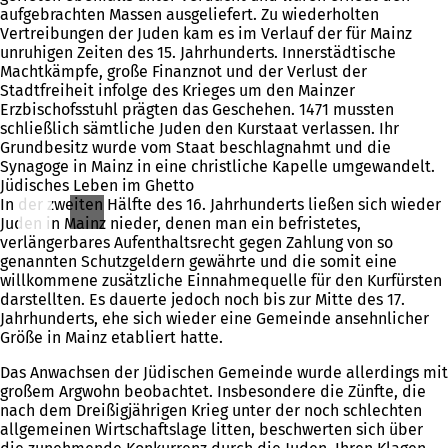
aufgebrachten Massen ausgeliefert. Zu wiederholten
Vertreibungen der Juden kam es im Verlauf der für Mainz
unruhigen Zeiten des 15. Jahrhunderts. Innerstädtische
Machtkämpfe, große Finanznot und der Verlust der
Stadtfreiheit infolge des Krieges um den Mainzer
Erzbischofsstuhl prägten das Geschehen. 1471 mussten
schließlich sämtliche Juden den Kurstaat verlassen. Ihr
Grundbesitz wurde vom Staat beschlagnahmt und die
Synagoge in Mainz in eine christliche Kapelle umgewandelt.
Jüdisches Leben im Ghetto
In der zweiten Hälfte des 16. Jahrhunderts ließen sich wieder
Juden in Mainz nieder, denen man ein befristetes,
verlängerbares Aufenthaltsrecht gegen Zahlung von so
genannten Schutzgeldern gewährte und die somit eine
willkommene zusätzliche Einnahmequelle für den Kurfürsten
darstellten. Es dauerte jedoch noch bis zur Mitte des 17.
Jahrhunderts, ehe sich wieder eine Gemeinde ansehnlicher
Größe in Mainz etabliert hatte.
Das Anwachsen der Jüdischen Gemeinde wurde allerdings mit
großem Argwohn beobachtet. Insbesondere die Zünfte, die
nach dem Dreißigjährigen Krieg unter der noch schlechten
allgemeinen Wirtschaftslage litten, beschwerten sich über