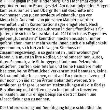
die Synagogen in der Hindenburg- und Flachsmarktstraße
geplündert und in Brand gesetzt. Am darauffolgenden Morgen
kam es zu zahlreichen Übergriffen auf Geschäfte und
Wohnungen von Juden sowie zu Misshandlungen von
Menschen. Dutzende von jüdischen Männern wurden
verhaftet und in Konzentrationslager eingeliefert. Nach
Kriegsbeginn wurde das Auftreten in der Öffentlichkeit für
Juden, die sich in Deutschland ab 1941 durch das Tragen des
gelben „Judensterns“ kenntlich machen mussten, immer
gefährlicher. Immer mehr wurde Ihnen auch die Möglichkeit
genommen, sich frei zu bewegen. Sie mussten
zusammengezwängt in so genannten „Judenwohnungen“
leben. Sie mussten ihre Radios, Schreibmaschinen, Autos,
ihren Schmuck, alle Silbergegenstände und Pelzmäntel
abliefern, durften kein Telefon und keine Haustiere mehr
besitzen, keine öffentlichen Verkehrsmittel benutzen, keine
Schwimmbäder besuchen, nicht auf Parkbänken sitzen und
nur noch von jüdischen Ärzten behandelt werden. Sie
erhielten geringere Lebensmittelzuteilungen als die übrige
Bevölkerung und durften nur zu bestimmten Uhrzeiten
einkaufen, um nur einige Beispiele der Schikanen und
Einschränkungen zu nennen.
Der Unterdrückung und Demütigung folgte schließlich die