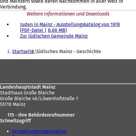
und Mainzern sowie deren Nachkommen in aller Welt in
Verbindung.
Weitere Informationen und Downloads
Juden in Mainz - Ausstellungskatalog von 1978
PDF
-Datei
8,66 MB
Zur Jüdischen Gemeinde Mainz
(
Ö
Sie
f
Startseite
Jüdisches Mainz - Geschichte
f
befinden
n
Fußbereich
sich
e
t
hier:
i
n
Landeshauptstadt Mainz
e
Stadthaus Große Bleiche
i
Große Bleiche 46/Löwenhofstraße 1
n
55116 Mainz
e
m
115 - Ihre Behördenrufnummer
n
Schnellzugriff
e
u
Verwaltungsorganisation
e