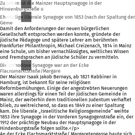
Zu sehen ist die Mainzer Hauptsynagoge in der
Hindenburgstraße u
Ehemalige liberale Synagoge von 1853 (nach der Spaltung der
Geme
Damit den Anforderungen der neuen bürgerlichen
Gesellschaft entsprochen werden konnte, gründete der
jüdische Pädagoge und spätere Lehrer am berühmten
Frankfurter Philanthropin, Michael Creizenach, 1814 in Mainz
eine Schule, um bisher vernachlässigtes, weltliches Wissen
und Fremdsprachen an jüdische Schüler zu vermitteln.
Die orthodoxe Synagoge war an der Ecke
Flachsmarktstraße/Margare
Der Mainzer Isaak Jakob Bernays, ab 1821 Rabbiner in
Hamburg, ist bekannt für seine religiösen
Reformbemühungen. Einige der angestrebten Neuerungen
waren allerdings für einen Teil der jüdischen Gemeinde in
Mainz, der weiterhin dem traditionellen Judentum verhaftet
blieb, zu weitreichend, so dass es 1849 zu einer Spaltung
kam. Die liberale „Israelitische Religionsgemeinde“ weihte
1853 ihre Synagoge in der Vorderen Synagogenstraße ein, der
1912 der prächtige Neubau der Hauptsynagoge in der
Hindenburgstraße folgen sollte.</p>
An der Ecke Flachsmarktstraße/ Margaretengasse baute sich