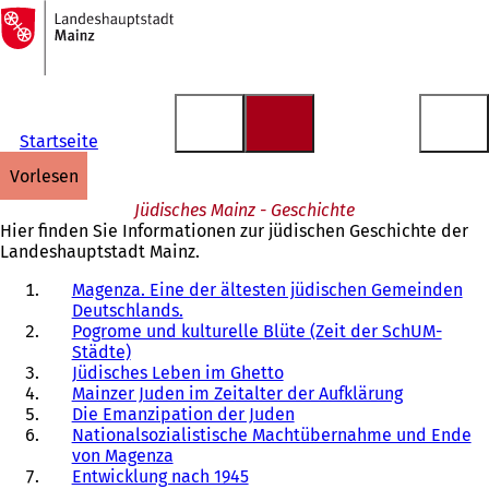
Zur
Startseite
Inhalt anspringen
Startseite
vorlesen
Jüdisches Mainz - Geschichte
Hier finden Sie Informationen zur jüdischen Geschichte der
Landeshauptstadt Mainz.
Magenza. Eine der ältesten jüdischen Gemeinden
Deutschlands.
Pogrome und kulturelle Blüte (Zeit der SchUM-
Städte)
Jüdisches Leben im Ghetto
Mainzer Juden im Zeitalter der Aufklärung
Die Emanzipation der Juden
Nationalsozialistische Machtübernahme und Ende
von Magenza
Entwicklung nach 1945