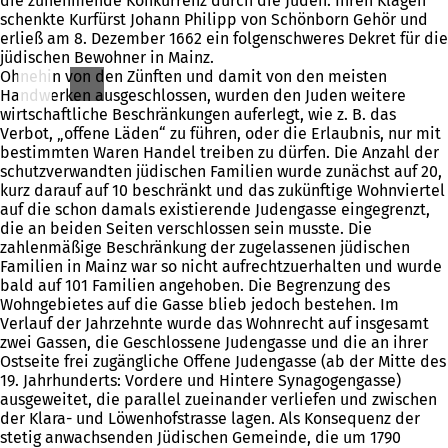
die zunehmende Konkurrenz durch die Juden. Ihren Klagen
schenkte Kurfürst Johann Philipp von Schönborn Gehör und
erließ am 8. Dezember 1662 ein folgenschweres Dekret für die
jüdischen Bewohner in Mainz.
Ohnehin von den Zünften und damit von den meisten
Handwerken ausgeschlossen, wurden den Juden weitere
wirtschaftliche Beschränkungen auferlegt, wie z. B. das
Verbot, „offene Läden“ zu führen, oder die Erlaubnis, nur mit
bestimmten Waren Handel treiben zu dürfen. Die Anzahl der
schutzverwandten jüdischen Familien wurde zunächst auf 20,
kurz darauf auf 10 beschränkt und das zukünftige Wohnviertel
auf die schon damals existierende Judengasse eingegrenzt,
die an beiden Seiten verschlossen sein musste. Die
zahlenmäßige Beschränkung der zugelassenen jüdischen
Familien in Mainz war so nicht aufrechtzuerhalten und wurde
bald auf 101 Familien angehoben. Die Begrenzung des
Wohngebietes auf die Gasse blieb jedoch bestehen. Im
Verlauf der Jahrzehnte wurde das Wohnrecht auf insgesamt
zwei Gassen, die Geschlossene Judengasse und die an ihrer
Ostseite frei zugängliche Offene Judengasse (ab der Mitte des
19. Jahrhunderts: Vordere und Hintere Synagogengasse)
ausgeweitet, die parallel zueinander verliefen und zwischen
der Klara- und Löwenhofstrasse lagen. Als Konsequenz der
stetig anwachsenden Jüdischen Gemeinde, die um 1790