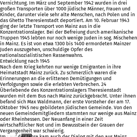
Vernichtung. Im März und September 1942 wurden in drei
großen Transporten über 1000 jüdische Männer, Frauen und
Kinder, darunter viele sehr alte Menschen, nach Polen und in
das Ghetto Theresienstadt deportiert. Am 10. Februar 1943
ging der letzte Transport von Mainz aus in die
Konzentrationslager. Bei der Befreiung durch amerikanische
Truppen 1945 lebten nur noch wenige Juden in sog. Mischehen
in Mainz. Es ist von etwa 1300 bis 1400 ermordeten Mainzer
Juden auszugehen, unschuldige Opfer des
nationalsozialistischen Rassenwahns.
Entwicklung nach 1945
Nach dem Krieg kehrten nur wenige Emigranten in ihre
Heimatstadt Mainz zurück. Zu schmerzlich waren die
Erinnerungen an die erlittenen Demütigungen und
Verfolgungen sowie die erlebten Verbrechen. 24
Überlebende des Konzentrationslagers Theresienstadt
wurden mit dem Bus nach Mainz zurückgebracht. Unter ihnen
befand sich Max Waldmann, der erste Vorsteher der am 17.
Oktober 1945 neu gebildeten Jüdischen Gemeinde. Von den
neuen Gemeindemitgliedern stammten nur wenige aus Mainz
oder Rheinhessen. Der Neuanfang in einer Zeit
wirtschaftlicher Not und im Bewusstsein der Grauen der
Vergangenheit war schwierig.
Im Lauf der Jahre kam auch der Dialog mit den aus Mainz