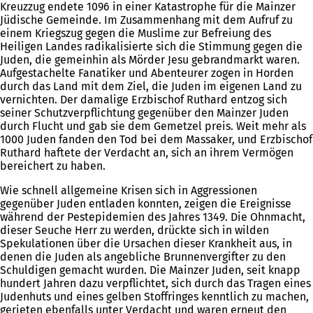
Kreuzzug endete 1096 in einer Katastrophe für die Mainzer
Jüdische Gemeinde. Im Zusammenhang mit dem Aufruf zu
einem Kriegszug gegen die Muslime zur Befreiung des
Heiligen Landes radikalisierte sich die Stimmung gegen die
Juden, die gemeinhin als Mörder Jesu gebrandmarkt waren.
Aufgestachelte Fanatiker und Abenteurer zogen in Horden
durch das Land mit dem Ziel, die Juden im eigenen Land zu
vernichten. Der damalige Erzbischof Ruthard entzog sich
seiner Schutzverpflichtung gegenüber den Mainzer Juden
durch Flucht und gab sie dem Gemetzel preis. Weit mehr als
1000 Juden fanden den Tod bei dem Massaker, und Erzbischof
Ruthard haftete der Verdacht an, sich an ihrem Vermögen
bereichert zu haben.
Wie schnell allgemeine Krisen sich in Aggressionen
gegenüber Juden entladen konnten, zeigen die Ereignisse
während der Pestepidemien des Jahres 1349. Die Ohnmacht,
dieser Seuche Herr zu werden, drückte sich in wilden
Spekulationen über die Ursachen dieser Krankheit aus, in
denen die Juden als angebliche Brunnenvergifter zu den
Schuldigen gemacht wurden. Die Mainzer Juden, seit knapp
hundert Jahren dazu verpflichtet, sich durch das Tragen eines
Judenhuts und eines gelben Stoffringes kenntlich zu machen,
gerieten ebenfalls unter Verdacht und waren erneut den