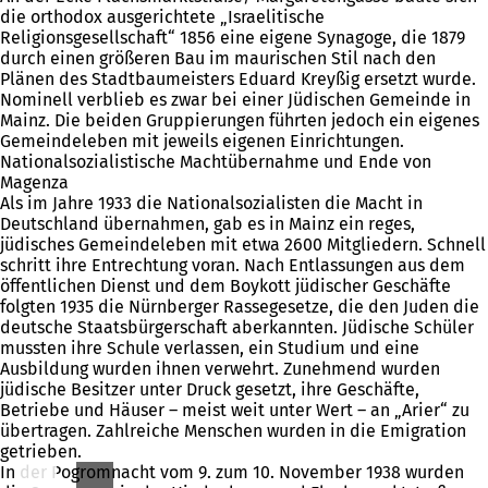
die orthodox ausgerichtete „Israelitische
Religionsgesellschaft“ 1856 eine eigene Synagoge, die 1879
durch einen größeren Bau im maurischen Stil nach den
Plänen des Stadtbaumeisters Eduard Kreyßig ersetzt wurde.
Nominell verblieb es zwar bei einer Jüdischen Gemeinde in
Mainz. Die beiden Gruppierungen führten jedoch ein eigenes
Gemeindeleben mit jeweils eigenen Einrichtungen.
Nationalsozialistische Machtübernahme und Ende von
Magenza
Als im Jahre 1933 die Nationalsozialisten die Macht in
Deutschland übernahmen, gab es in Mainz ein reges,
jüdisches Gemeindeleben mit etwa 2600 Mitgliedern. Schnell
schritt ihre Entrechtung voran. Nach Entlassungen aus dem
öffentlichen Dienst und dem Boykott jüdischer Geschäfte
folgten 1935 die Nürnberger Rassegesetze, die den Juden die
deutsche Staatsbürgerschaft aberkannten. Jüdische Schüler
mussten ihre Schule verlassen, ein Studium und eine
Ausbildung wurden ihnen verwehrt. Zunehmend wurden
jüdische Besitzer unter Druck gesetzt, ihre Geschäfte,
Betriebe und Häuser – meist weit unter Wert – an „Arier“ zu
übertragen. Zahlreiche Menschen wurden in die Emigration
getrieben.
In der Pogromnacht vom 9. zum 10. November 1938 wurden