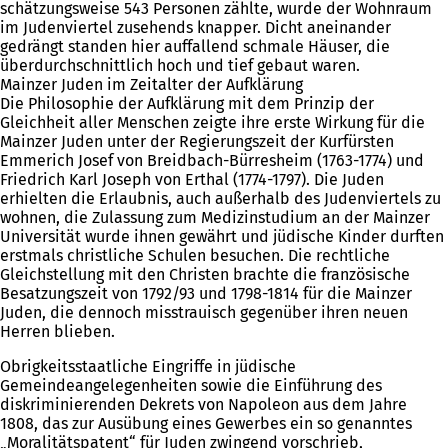
schätzungsweise 543 Personen zählte, wurde der Wohnraum
im Judenviertel zusehends knapper. Dicht aneinander
gedrängt standen hier auffallend schmale Häuser, die
überdurchschnittlich hoch und tief gebaut waren.
Mainzer Juden im Zeitalter der Aufklärung
Die Philosophie der Aufklärung mit dem Prinzip der
Gleichheit aller Menschen zeigte ihre erste Wirkung für die
Mainzer Juden unter der Regierungszeit der Kurfürsten
Emmerich Josef von Breidbach-Bürresheim (1763-1774) und
Friedrich Karl Joseph von Erthal (1774-1797). Die Juden
erhielten die Erlaubnis, auch außerhalb des Judenviertels zu
wohnen, die Zulassung zum Medizinstudium an der Mainzer
Universität wurde ihnen gewährt und jüdische Kinder durften
erstmals christliche Schulen besuchen. Die rechtliche
Gleichstellung mit den Christen brachte die französische
Besatzungszeit von 1792/93 und 1798-1814 für die Mainzer
Juden, die dennoch misstrauisch gegenüber ihren neuen
Herren blieben.
Obrigkeitsstaatliche Eingriffe in jüdische
Gemeindeangelegenheiten sowie die Einführung des
diskriminierenden Dekrets von Napoleon aus dem Jahre
1808, das zur Ausübung eines Gewerbes ein so genanntes
„Moralitätspatent“ für Juden zwingend vorschrieb,