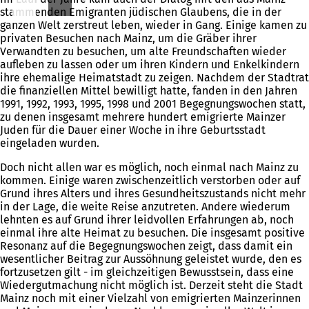
stammenden Emigranten jüdischen Glaubens, die in der
ganzen Welt zerstreut leben, wieder in Gang. Einige kamen zu
privaten Besuchen nach Mainz, um die Gräber ihrer
Verwandten zu besuchen, um alte Freundschaften wieder
aufleben zu lassen oder um ihren Kindern und Enkelkindern
ihre ehemalige Heimatstadt zu zeigen. Nachdem der Stadtrat
die finanziellen Mittel bewilligt hatte, fanden in den Jahren
1991, 1992, 1993, 1995, 1998 und 2001 Begegnungswochen statt,
zu denen insgesamt mehrere hundert emigrierte Mainzer
Juden für die Dauer einer Woche in ihre Geburtsstadt
eingeladen wurden.
Doch nicht allen war es möglich, noch einmal nach Mainz zu
kommen. Einige waren zwischenzeitlich verstorben oder auf
Grund ihres Alters und ihres Gesundheitszustands nicht mehr
in der Lage, die weite Reise anzutreten. Andere wiederum
lehnten es auf Grund ihrer leidvollen Erfahrungen ab, noch
einmal ihre alte Heimat zu besuchen. Die insgesamt positive
Resonanz auf die Begegnungswochen zeigt, dass damit ein
wesentlicher Beitrag zur Aussöhnung geleistet wurde, den es
fortzusetzen gilt - im gleichzeitigen Bewusstsein, dass eine
Wiedergutmachung nicht möglich ist. Derzeit steht die Stadt
Mainz noch mit einer Vielzahl von emigrierten Mainzerinnen