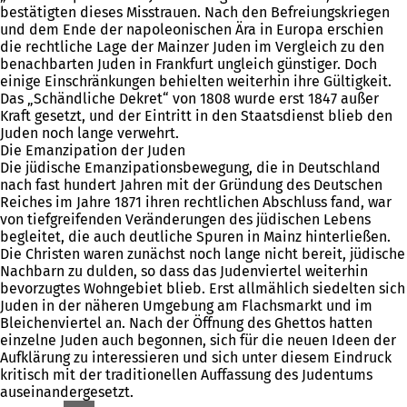
bestätigten dieses Misstrauen. Nach den Befreiungskriegen
und dem Ende der napoleonischen Ära in Europa erschien
die rechtliche Lage der Mainzer Juden im Vergleich zu den
benachbarten Juden in Frankfurt ungleich günstiger. Doch
einige Einschränkungen behielten weiterhin ihre Gültigkeit.
Das „Schändliche Dekret“ von 1808 wurde erst 1847 außer
Kraft gesetzt, und der Eintritt in den Staatsdienst blieb den
Juden noch lange verwehrt.
Die Emanzipation der Juden
Die jüdische Emanzipationsbewegung, die in Deutschland
nach fast hundert Jahren mit der Gründung des Deutschen
Reiches im Jahre 1871 ihren rechtlichen Abschluss fand, war
von tiefgreifenden Veränderungen des jüdischen Lebens
begleitet, die auch deutliche Spuren in Mainz hinterließen.
Die Christen waren zunächst noch lange nicht bereit, jüdische
Nachbarn zu dulden, so dass das Judenviertel weiterhin
bevorzugtes Wohngebiet blieb. Erst allmählich siedelten sich
Juden in der näheren Umgebung am Flachsmarkt und im
Bleichenviertel an. Nach der Öffnung des Ghettos hatten
einzelne Juden auch begonnen, sich für die neuen Ideen der
Aufklärung zu interessieren und sich unter diesem Eindruck
kritisch mit der traditionellen Auffassung des Judentums
auseinandergesetzt.