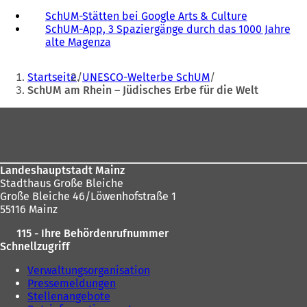
SchUM-Stätten bei Google Arts & Culture
(
SchUM-App, 3 Spaziergänge durch das 1000 Jahre
Ö
alte Magenza
(
f
Ö
f
Sie
f
n
Startseite
UNESCO-Welterbe SchUM
f
e
befinden
SchUM am Rhein – Jüdisches Erbe für die Welt
n
t
sich
e
i
Fußbereich
t
n
hier:
i
e
n
i
e
n
Landeshauptstadt Mainz
i
e
Stadthaus Große Bleiche
n
m
Große Bleiche 46/Löwenhofstraße 1
e
n
55116 Mainz
m
e
n
u
115 - Ihre Behördenrufnummer
e
e
Schnellzugriff
u
n
e
T
Verwaltungsorganisation
n
a
Pressemeldungen
T
b
Stellenangebote
a
)