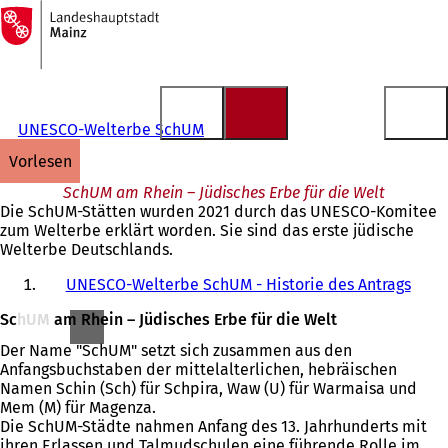
Zur
Startseite
Inhalt anspringen
UNESCO-Welterbe SchUM
vorlesen
SchUM am Rhein – Jüdisches Erbe für die Welt
Die SchUM-Stätten wurden 2021 durch das UNESCO-Komitee
zum Welterbe erklärt worden. Sie sind das erste jüdische
Welterbe Deutschlands.
UNESCO-Welterbe SchUM - Historie des Antrags
SchUM am Rhein – Jüdisches Erbe für die Welt
Der Name "SchUM" setzt sich zusammen aus den
Anfangsbuchstaben der mittelalterlichen, hebräischen
Namen Schin (Sch) für Schpira, Waw (U) für Warmaisa und
Mem (M) für Magenza.
Die SchUM-Städte nahmen Anfang des 13. Jahrhunderts mit
ihren Erlassen und Talmudschulen eine führende Rolle im