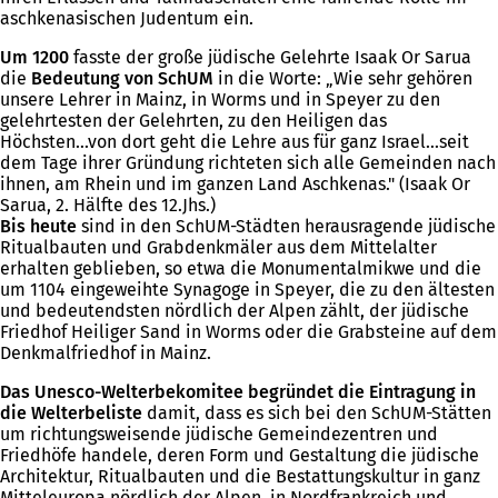
aschkenasischen Judentum ein.
Um 1200
fasste der große jüdische Gelehrte Isaak Or Sarua
die
Bedeutung von SchUM
in die Worte: „Wie sehr gehören
unsere Lehrer in Mainz, in Worms und in Speyer zu den
gelehrtesten der Gelehrten, zu den Heiligen das
Höchsten...von dort geht die Lehre aus für ganz Israel...seit
dem Tage ihrer Gründung richteten sich alle Gemeinden nach
ihnen, am Rhein und im ganzen Land Aschkenas." (Isaak Or
Sarua, 2. Hälfte des 12.Jhs.)
Bis heute
sind in den SchUM-Städten herausragende jüdische
Ritualbauten und Grabdenkmäler aus dem Mittelalter
erhalten geblieben, so etwa die Monumentalmikwe und die
um 1104 eingeweihte Synagoge in Speyer, die zu den ältesten
und bedeutendsten nördlich der Alpen zählt, der jüdische
Friedhof Heiliger Sand in Worms oder die Grabsteine auf dem
Denkmalfriedhof in Mainz.
Das Unesco-Welterbekomitee begründet die Eintragung in
die Welterbeliste
damit, dass es sich bei den SchUM-Stätten
um richtungsweisende jüdische Gemeindezentren und
Friedhöfe handele, deren Form und Gestaltung die jüdische
Architektur, Ritualbauten und die Bestattungskultur in ganz
Mitteleuropa nördlich der Alpen, in Nordfrankreich und