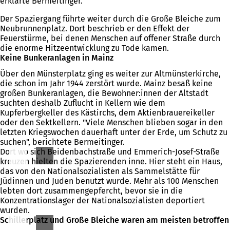
erklärte Bermeitinger.
Der Spaziergang führte weiter durch die Große Bleiche zum
Neubrunnenplatz. Dort beschrieb er den Effekt der
Feuerstürme, bei denen Menschen auf offener Straße durch
die enorme Hitzeentwicklung zu Tode kamen.
Keine Bunkeranlagen in Mainz
Über den Münsterplatz ging es weiter zur Altmünsterkirche,
die schon im Jahr 1944 zerstört wurde. Mainz besaß keine
großen Bunkeranlagen, die Bewohner:innen der Altstadt
suchten deshalb Zuflucht in Kellern wie dem
Kupferbergkeller des Kästirchs, dem Aktienbrauereikeller
oder den Sektkellern. "Viele Menschen blieben sogar in den
letzten Kriegswochen dauerhaft unter der Erde, um Schutz zu
suchen", berichtete Bermeitinger.
Dort wo sich Beidenbachstraße und Emmerich-Josef-Straße
kreuzen hielten die Spazierenden inne. Hier steht ein Haus,
das von den Nationalsozialisten als Sammelstätte für
Jüdinnen und Juden benutzt wurde. Mehr als 100 Menschen
lebten dort zusammengepfercht, bevor sie in die
Konzentrationslager der Nationalsozialisten deportiert
wurden.
Schillerplatz und Große Bleiche waren am meisten betroffen