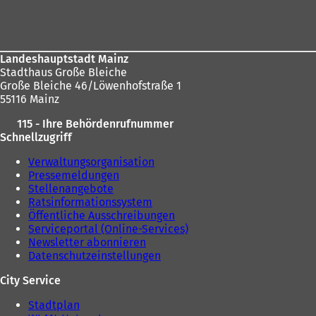
Fußbereich
i
n
n
e
e
m
m
n
Landeshauptstadt Mainz
n
e
Stadthaus Große Bleiche
e
u
Große Bleiche 46/Löwenhofstraße 1
u
e
55116 Mainz
e
n
n
T
115 - Ihre Behördenrufnummer
T
a
Schnellzugriff
a
b
b
)
Verwaltungsorganisation
)
Pressemeldungen
Stellenangebote
Ratsinformationssystem
Öffentliche Ausschreibungen
Serviceportal (Online-Services)
Newsletter abonnieren
Datenschutzeinstellungen
City Service
Stadtplan