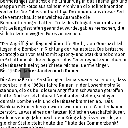
Bermeitinger zunächst eine Einführung in das Thema gab und
Mappen mit Fotos aus seinem Archiv an die Teilnehmenden
verteilte. Die Fotos sind wichtige Dokumente aus dieser Zeit,
die veranschaulichen welches Ausmaße die
Bombardierungen hatten. Trotz des Fotografierverbots, das
mit Gefängnisstrafen geahndet wurde, gab es Menschen, die
sich trotzdem wagten Fotos zu machen.
"Der Angriff ging diagonal über die Stadt, vom Gonsbachtal
flogen die Bomber in Richtung der Mainspitze. Die britische
Strategie sah vor, Mainz mit Spreng- und Starkbrandbomben
in Schutt und Asche zu legen – das Feuer regnete von oben in
die Häuser hinein", berichtete Michael Bermeitinger.
Bis 1960er-Jahre standen noch Ruinen
Die Ausmaße der Zerstörungen damals waren so enorm, dass
noch bis in die 1960er-Jahre Ruinen in der Löwenhofstraße
standen, die es bei diesem Angriff am schwersten getroffen
hatte. Dort wo jetzt überall Neubauten stehen, schlugen
damals Bomben ein und die Häuser brannten ab. "Das
Bankhaus Kronenberger wurde wie durch ein Wunder kaum
zerstört. Es war eines der letzten jüdischen Geschäftshäuser,
welches einige Jahre nach dem Krieg abgerissen wurde, an
gleicher Stelle steht heute die Filiale der Commerzbank",