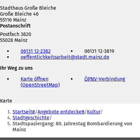
Stadthaus Große Bleiche
Große Bleiche 46
55116 Mainz
Postanschrift
Postfach 3820
55028 Mainz
Telefon,
06131 12-2382
06131 12-3819
Fax
oeffentlichkeitsarbeit
stadt.mainz
de
und
E-
Ihr Weg zu uns
Mail-
Adresse
Karte öffnen
ÖPNV
-Verbindung
(
(OpenStreetMap)
(
Ö
Ö
f
f
f
Karte
f
n
Sie
n
e
Startseite
Angebote entdecken
Kultur
e
t
befinden
Stadtgeschichte
t
i
Stadtspaziergang: 80. Jahrestag Bombardierung von
sich
i
n
Mainz
n
e
hier:
e
i