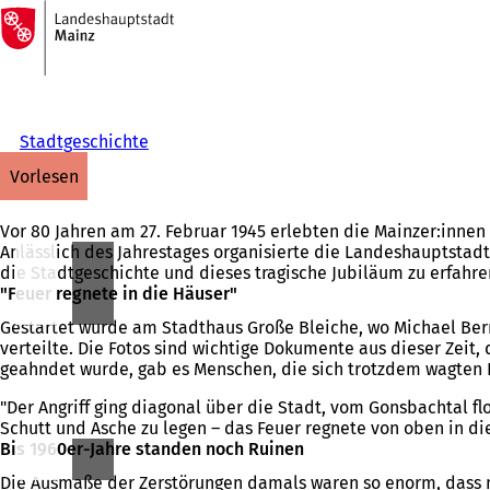
Zur
Startseite
Inhalt anspringen
Stadtgeschichte
vorlesen
Vor 80 Jahren am 27. Februar 1945 erlebten die Mainzer:innen
Anlässlich des Jahrestages organisierte die Landeshauptstad
die Stadtgeschichte und dieses tragische Jubiläum zu erfahre
"Feuer regnete in die Häuser"
Gestartet wurde am Stadthaus Große Bleiche, wo Michael Ber
verteilte. Die Fotos sind wichtige Dokumente aus dieser Zeit
geahndet wurde, gab es Menschen, die sich trotzdem wagten 
"Der Angriff ging diagonal über die Stadt, vom Gonsbachtal f
Schutt und Asche zu legen – das Feuer regnete von oben in di
Bis 1960er-Jahre standen noch Ruinen
Die Ausmaße der Zerstörungen damals waren so enorm, dass no