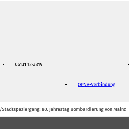
06131 12-3819
ÖPNV
-Verbindung
(
Ö
f
f
n
Stadtspaziergang: 80. Jahrestag Bombardierung von Mainz
e
t
i
n