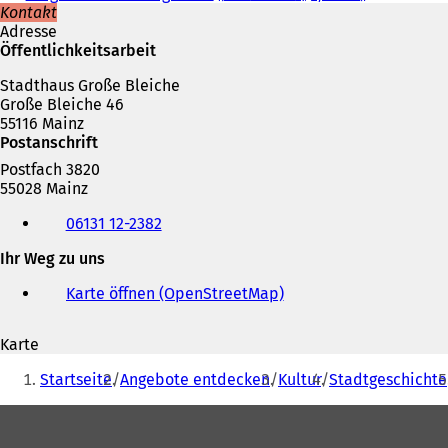
Kontakt
Adresse
Öffentlichkeitsarbeit
Stadthaus Große Bleiche
Große Bleiche 46
55116 Mainz
Postanschrift
Postfach 3820
55028 Mainz
Telefon,
06131 12-2382
Fax
und
Ihr Weg zu uns
E-
Mail-
Karte öffnen (OpenStreetMap)
(
Adresse
Ö
f
Karte
f
Sie
n
Startseite
Angebote entdecken
Kultur
Stadtgeschichte
e
befinden
t
Fußbereich
sich
i
n