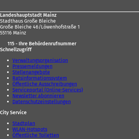
hier:
e
i
Landeshauptstadt Mainz
n
Stadthaus Große Bleiche
e
Große Bleiche 46/Löwenhofstraße 1
m
55116 Mainz
n
e
115 - Ihre Behördenrufnummer
u
Schnellzugriff
e
n
Verwaltungsorganisation
T
Pressemeldungen
a
Stellenangebote
b
Ratsinformationssystem
)
Öffentliche Ausschreibungen
Serviceportal (Online-Services)
Newsletter abonnieren
Datenschutzeinstellungen
City Service
Stadtplan
WLAN-Hotspots
Öffentliche Toiletten