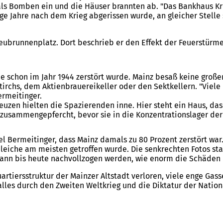
mals Bomben ein und die Häuser brannten ab. "Das Bankhaus K
ge Jahre nach dem Krieg abgerissen wurde, an gleicher Stelle 
eubrunnenplatz. Dort beschrieb er den Effekt der Feuerstürm
ie schon im Jahr 1944 zerstört wurde. Mainz besaß keine groß
tirchs, dem Aktienbrauereikeller oder den Sektkellern. "Viel
ermeitinger.
uzen hielten die Spazierenden inne. Hier steht ein Haus, das
zusammengepfercht, bevor sie in die Konzentrationslager der 
 Bermeitinger, dass Mainz damals zu 80 Prozent zerstört war. 
Bleiche am meisten getroffen wurde. Die senkrechten Fotos s
kann bis heute nachvollzogen werden, wie enorm die Schäden
artiersstruktur der Mainzer Altstadt verloren, viele enge G
alles durch den Zweiten Weltkrieg und die Diktatur der Nation