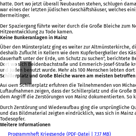
hatte. Dort wo jetzt überall Neubauten stehen, schlugen da
war eines der letzten jüdischen Geschäftshäuser, welches eini
Bermeitinger.
Der Spaziergang führte weiter durch die Große Bleiche zum N
Hitzeentwicklung zu Tode kamen.
Keine Bunkeranlagen in Mainz
Über den Münsterplatz ging es weiter zur Altmünsterkirche, d
deshalb Zuflucht in Kellern wie dem Kupferbergkeller des Käs
dauerhaft unter der Erde, um Schutz zu suchen", berichtete B
Dort wo sich Beidenbachstraße und Emmerich-Josef-Straße kre
und Juden benutzt wurde. Mehr als 100 Menschen lebten dort 
Schillerplatz und Große Bleiche waren am meisten betroffen
Auf dem Schillerplatz erfuhren die Teilnehmenden von Michael
Luftaufnahmen zeigen, dass der Schillerplatz und die Große 
dem Angriff die Zerstörungen von Mainz dokumentierten. So 
Durch Zerstörung und Wiederaufbau ging die ursprüngliche Qu
und das Bildmaterial zeigten eindrücklich, was sich in Mainz 
Todesopfer.
Weitere Informationen
Programmheft Kriegsende
PDF
-Datei
7,17 MB