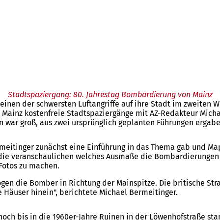
Stadtspaziergang: 80. Jahrestag Bombardierung von Mainz
 einen der schwersten Luftangriffe auf ihre Stadt im zweiten 
t Mainz kostenfreie Stadtspaziergänge mit AZ-Redakteur Micha
n war groß, aus zwei ursprünglich geplanten Führungen ergabe
meitinger zunächst eine Einführung in das Thema gab und Ma
, die veranschaulichen welches Ausmaße die Bombardierungen h
Fotos zu machen.
logen die Bomber in Richtung der Mainspitze. Die britische S
e Häuser hinein", berichtete Michael Bermeitinger.
ch bis in die 1960er-Jahre Ruinen in der Löwenhofstraße stan