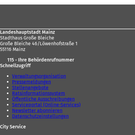
e
hier:
Fußbereich
t
i
n
e
i
Landeshauptstadt Mainz
n
Stadthaus Große Bleiche
e
Große Bleiche 46/Löwenhofstraße 1
m
55116 Mainz
n
115 - Ihre Behördenrufnummer
e
Schnellzugriff
u
e
Verwaltungsorganisation
n
Pressemeldungen
T
Stellenangebote
a
Ratsinformationssystem
b
Öffentliche Ausschreibungen
)
Serviceportal (Online-Services)
Newsletter abonnieren
Datenschutzeinstellungen
City Service