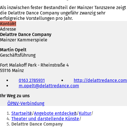
Als inzwischen fester Bestandteil der Mainzer Tanzszene zeigt
die Delattre Dance Company ungefähr zwanzig sehr
erfolgreiche Vorstellungen pro Jahr.
Kontakt
Adresse
Delattre Dance Company
Mainzer Kammerspiele
Martin Opelt
Geschäftsführung
Fort Malakoff Park - Rheinstraße 4
55116 Mainz
Telefon,
0163 2785931
http://delattredance.com
Fax
m.opelt
delattredance
com
und
E-
Ihr Weg zu uns
Mail-
Adresse
ÖPNV
-Verbindung
(
Sie
Ö
Startseite
Angebote entdecken
Kultur
f
befinden
Theater und darstellende Künste
f
Delattre Dance Company
sich
n