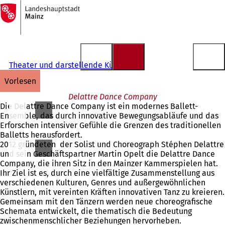
Zur
Startseite
Inhalt anspringen
Theater und darstellende Künste
vorlesen
Delattre Dance Company
Die Delattre Dance Company ist ein modernes Ballett-
Ensemble, das durch innovative Bewegungsabläufe und das
Erforschen intensiver Gefühle die Grenzen des traditionellen
Balletts herausfordert.
2012 gründeten der Solist und Choreograph Stéphen Delattre
und sein Geschäftspartner Martin Opelt die Delattre Dance
Company, die ihren Sitz in den Mainzer Kammerspielen hat.
Ihr Ziel ist es, durch eine vielfältige Zusammenstellung aus
verschiedenen Kulturen, Genres und außergewöhnlichen
Künstlern, mit vereinten Kräften innovativen Tanz zu kreieren.
Gemeinsam mit den Tänzern werden neue choreografische
Schemata entwickelt, die thematisch die Bedeutung
zwischenmenschlicher Beziehungen hervorheben.