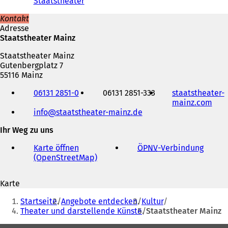
Staatstheater
e
t
Kontakt
i
Adresse
n
Staatstheater Mainz
e
i
Staatstheater Mainz
n
Gutenbergplatz 7
e
55116 Mainz
m
Telefon,
n
06131 2851-0
06131 2851-333
staatstheater-
Fax
e
mainz.com
(
und
u
info
staatstheater-mainz
de
Ö
E-
e
f
Mail-
n
Ihr Weg zu uns
f
Adresse
T
n
a
Karte öffnen
ÖPNV
-Verbindung
(
e
b
(OpenStreetMap)
(
Ö
t
)
Ö
f
i
f
f
n
Karte
f
n
e
Sie
n
e
i
Startseite
Angebote entdecken
Kultur
e
t
befinden
n
Theater und darstellende Künste
Staatstheater Mainz
t
i
e
sich
i
n