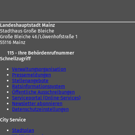
m
Fußbereich
n
e
hier:
n
e
i
e
i
n
u
n
e
e
Landeshauptstadt Mainz
e
m
n
Stadthaus Große Bleiche
m
n
T
Große Bleiche 46/Löwenhofstraße 1
n
e
a
55116 Mainz
e
u
b
u
e
)
115 - Ihre Behördenrufnummer
e
n
Schnellzugriff
n
T
T
a
Verwaltungsorganisation
a
b
Pressemeldungen
b
)
Stellenangebote
)
Ratsinformationssystem
Öffentliche Ausschreibungen
Serviceportal (Online-Services)
Newsletter abonnieren
Datenschutzeinstellungen
City Service
Stadtplan