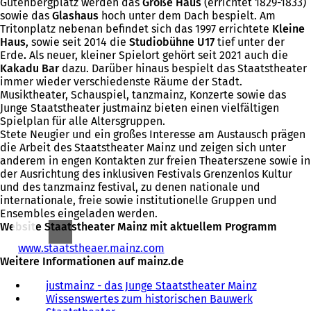
Gutenbergplatz werden das
Große Haus
(errichtet 1829-1833)
sowie das
Glashaus
hoch unter dem Dach bespielt. Am
Tritonplatz nebenan befindet sich das 1997 errichtete
Kleine
Haus
, sowie seit 2014 die
Studiobühne U17
tief unter der
Erde
.
Als neuer, kleiner Spielort gehört seit 2021 auch die
Kakadu Bar
dazu. Darüber hinaus bespielt das Staatstheater
immer wieder verschiedenste Räume der Stadt.
Musiktheater, Schauspiel, tanzmainz, Konzerte sowie das
Junge Staatstheater justmainz bieten einen vielfältigen
Spielplan für alle Altersgruppen.
Stete Neugier und ein großes Interesse am Austausch prägen
die Arbeit des Staatstheater Mainz und zeigen sich unter
anderem in engen Kontakten zur freien Theaterszene sowie in
der Ausrichtung des inklusiven Festivals Grenzenlos Kultur
und des tanzmainz festival, zu denen nationale und
internationale, freie sowie institutionelle Gruppen und
Ensembles eingeladen werden.
Website Staatstheater Mainz mit aktuellem Programm
www.staatstheaer.mainz.com
(
Weitere Informationen auf mainz.de
Ö
f
justmainz - das Junge Staatstheater Mainz
f
Wissenswertes zum historischen Bauwerk
n