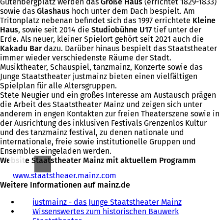
Gutenbergplatz werden das
Große Haus
(errichtet 1829-1833)
sowie das
Glashaus
hoch unter dem Dach bespielt. Am
Tritonplatz nebenan befindet sich das 1997 errichtete
Kleine
Haus
, sowie seit 2014 die
Studiobühne U17
tief unter der
Erde
.
Als neuer, kleiner Spielort gehört seit 2021 auch die
Kakadu Bar
dazu. Darüber hinaus bespielt das Staatstheater
immer wieder verschiedenste Räume der Stadt.
Musiktheater, Schauspiel, tanzmainz, Konzerte sowie das
Junge Staatstheater justmainz bieten einen vielfältigen
Spielplan für alle Altersgruppen.
Stete Neugier und ein großes Interesse am Austausch prägen
die Arbeit des Staatstheater Mainz und zeigen sich unter
anderem in engen Kontakten zur freien Theaterszene sowie in
der Ausrichtung des inklusiven Festivals Grenzenlos Kultur
und des tanzmainz festival, zu denen nationale und
internationale, freie sowie institutionelle Gruppen und
Ensembles eingeladen werden.
Website Staatstheater Mainz mit aktuellem Programm
www.staatstheaer.mainz.com
(
Weitere Informationen auf mainz.de
Ö
f
justmainz - das Junge Staatstheater Mainz
f
Wissenswertes zum historischen Bauwerk
n