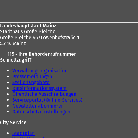
m
Fußbereich
n
e
hier:
n
e
i
e
i
n
u
n
e
e
Landeshauptstadt Mainz
e
m
n
Stadthaus Große Bleiche
m
n
T
Große Bleiche 46/Löwenhofstraße 1
n
e
a
55116 Mainz
e
u
b
u
e
)
115 - Ihre Behördenrufnummer
e
n
Schnellzugriff
n
T
T
a
Verwaltungsorganisation
a
b
Pressemeldungen
b
)
Stellenangebote
)
Ratsinformationssystem
Öffentliche Ausschreibungen
Serviceportal (Online-Services)
Newsletter abonnieren
Datenschutzeinstellungen
City Service
Stadtplan