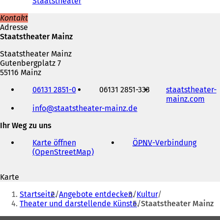
Staatstheater
e
t
Kontakt
i
Adresse
n
Staatstheater Mainz
e
i
Staatstheater Mainz
n
Gutenbergplatz 7
e
55116 Mainz
m
Telefon,
n
06131 2851-0
06131 2851-333
staatstheater-
Fax
e
mainz.com
(
und
u
info
staatstheater-mainz
de
Ö
E-
e
f
Mail-
n
Ihr Weg zu uns
f
Adresse
T
n
a
Karte öffnen
ÖPNV
-Verbindung
(
e
b
(OpenStreetMap)
(
Ö
t
)
Ö
f
i
f
f
n
Karte
f
n
e
Sie
n
e
i
Startseite
Angebote entdecken
Kultur
e
t
befinden
n
Theater und darstellende Künste
Staatstheater Mainz
t
i
e
sich
i
n