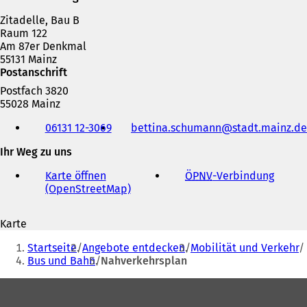
Zitadelle, Bau B
Raum 122
Am 87er Denkmal
55131 Mainz
Postanschrift
Postfach 3820
55028 Mainz
Telefon,
06131 12-3069
bettina.schumann
stadt.mainz
de
Fax
und
Ihr Weg zu uns
E-
Mail-
Karte öffnen
ÖPNV
-Verbindung
(
Adresse
(OpenStreetMap)
(
Ö
Ö
f
f
f
Karte
f
n
Sie
n
e
Startseite
Angebote entdecken
Mobilität und Verkehr
e
t
befinden
Bus und Bahn
Nahverkehrsplan
t
i
sich
i
n
Fußbereich
n
e
hier:
e
i