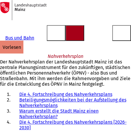
Zur
Startseite
Inhalt anspringen
Bus und Bahn
vorlesen
Nahverkehrsplan
Der Nahverkehrsplan der Landeshauptstadt Mainz ist das
zentrale Planungsinstrument für den zukünftigen, städtischen
öffentlichen Personennahverkehr (ÖPNV) - also Bus und
Straßenbahn. Mit ihm werden die Rahmenvorgaben und Ziele
für die Entwicklung des ÖPNV in Mainz festgelegt.
Die 4. Fortschreibung des Nahverkehrsplans
Beteiligungsmöglichkeiten bei der Aufstellung des
Nahverkehrsplans
Warum erstellt die Stadt Mainz einen
Nahverkehrsplan?
Die 4. Fortschreibung des Nahverkehrsplans [2026-
2030]