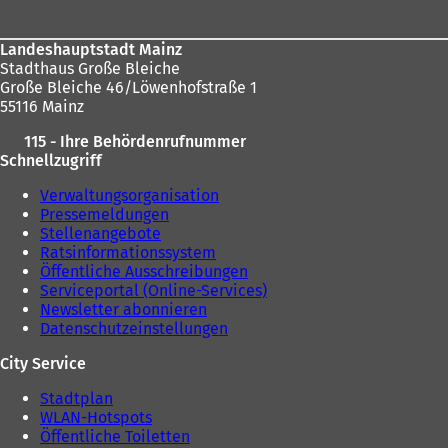
i
n
n
e
Landeshauptstadt Mainz
e
m
Stadthaus Große Bleiche
m
n
Große Bleiche 46/Löwenhofstraße 1
n
e
55116 Mainz
e
u
u
e
115 - Ihre Behördenrufnummer
e
n
Schnellzugriff
n
T
T
a
Verwaltungsorganisation
a
b
Pressemeldungen
b
)
Stellenangebote
)
Ratsinformationssystem
Öffentliche Ausschreibungen
Serviceportal (Online-Services)
Newsletter abonnieren
Datenschutzeinstellungen
City Service
Stadtplan
WLAN-Hotspots
Öffentliche Toiletten