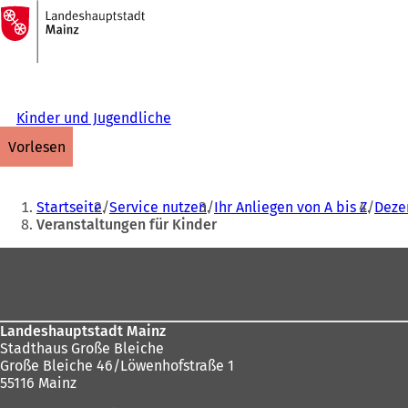
Zur
Startseite
Inhalt anspringen
Kinder und Jugendliche
vorlesen
Sie
Startseite
Service nutzen
Ihr Anliegen von A bis Z
Dezer
befinden
Veranstaltungen für Kinder
sich
Fußbereich
hier:
Landeshauptstadt Mainz
Stadthaus Große Bleiche
Große Bleiche 46/Löwenhofstraße 1
55116 Mainz