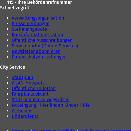
115 - Ihre Behördenrufnummer
Schnellzugriff
Verwaltungsorganisation
Pressemeldungen
Stellenangebote
Ratsinformationssystem
Öffentliche Ausschreibungen
Serviceportal (Online-Services)
Newsletter abonnieren
Datenschutzeinstellungen
City Service
Stadtplan
WLAN-Hotspots
Öffentliche Toiletten
Fahrplanauskunft
Still- und Wickelwegweiser
Noteingang - hier finden Kinder Hilfe
Webcams
Bilderdienst