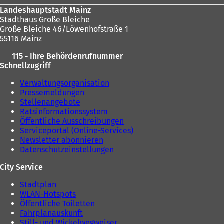
n
e
a
Landeshauptstadt Mainz
e
u
b
Stadthaus Große Bleiche
u
e
)
Große Bleiche 46/Löwenhofstraße 1
e
n
55116 Mainz
n
T
T
a
115 - Ihre Behördenrufnummer
a
b
Schnellzugriff
b
)
)
Verwaltungsorganisation
Pressemeldungen
Stellenangebote
Ratsinformationssystem
Öffentliche Ausschreibungen
Serviceportal (Online-Services)
Newsletter abonnieren
Datenschutzeinstellungen
City Service
Stadtplan
WLAN-Hotspots
Öffentliche Toiletten
Fahrplanauskunft
Still- und Wickelwegweiser