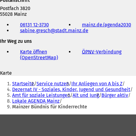
Postanschrift
Postfach 3820
55028 Mainz
Telefon,
06131 12-3730
mainz.de/agenda2030
(
Fax
sabine.gresch
stadt.mainz
de
Ö
und
f
E-
Ihr Weg zu uns
f
Mail-
n
Adresse
Karte öffnen
ÖPNV
-Verbindung
(
e
(OpenStreetMap)
(
Ö
t
Ö
f
i
f
f
n
Karte
f
n
e
Sie
n
e
i
Startseite
Service nutzen
Ihr Anliegen von A bis Z
e
t
befinden
n
Dezernat IV - Soziales, Kinder, Jugend und Gesundheit
t
i
e
Amt für soziale Leistungen
Alt und Jung
Bürger aktiv
sich
i
n
m
Lokale AGENDA Mainz
n
e
hier:
n
Mainzer Bündnis für Kinderrechte
e
i
e
i
n
u
Fußbereich
n
e
e
e
m
n
m
n
T