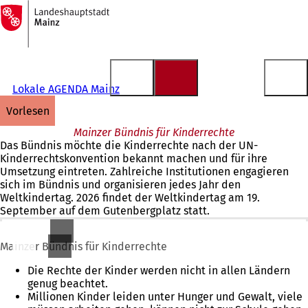
Zur
Startseite
Inhalt anspringen
Lokale AGENDA Mainz
vorlesen
Mainzer Bündnis für Kinderrechte
Das Bündnis möchte die Kinderrechte nach der UN-
Kinderrechtskonvention bekannt machen und für ihre
Umsetzung eintreten. Zahlreiche Institutionen engagieren
sich im Bündnis und organisieren jedes Jahr den
Weltkindertag. 2026 findet der Weltkindertag am 19.
September auf dem Gutenbergplatz statt.
Warum brauchen wir einen Tag für die Rechte der Kinder?
Mainzer Bündnis für Kinderrechte
Die Rechte der Kinder werden nicht in allen Ländern
genug beachtet.
Millionen Kinder leiden unter Hunger und Gewalt, viele