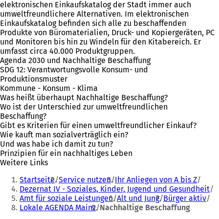
elektronischen Einkaufskatalog der Stadt immer auch
umweltfreundlichere Alternativen. Im elektronischen
Einkaufskatalog befinden sich alle zu beschaffenden
Produkte von Büromaterialien, Druck- und Kopiergeräten, PC
und Monitoren bis hin zu Windeln für den Kitabereich. Er
umfasst circa 40.000 Produktgruppen.
Agenda 2030 und Nachhaltige Beschaffung
SDG 12: Verantwortungsvolle Konsum- und
Produktionsmuster
Kommune - Konsum - Klima
Was heißt überhaupt Nachhaltige Beschaffung?
Wo ist der Unterschied zur umweltfreundlichen
Beschaffung?
Gibt es Kriterien für einen umweltfreundlicher Einkauf?
Wie kauft man sozialverträglich ein?
Und was habe ich damit zu tun?
Prinzipien für ein nachhaltiges Leben
Weitere Links
Sie
Startseite
Service nutzen
Ihr Anliegen von A bis Z
befinden
Dezernat IV - Soziales, Kinder, Jugend und Gesundheit
Amt für soziale Leistungen
Alt und Jung
Bürger aktiv
sich
Lokale AGENDA Mainz
Nachhaltige Beschaffung
hier: