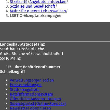
Startseite
Angebote entdecken
befinden
Soziales und Gesellschaft
Mainz für queere Lebensweisen
sich
LSBTIQ-Akzeptanzkampagne
hier:
Fußbereich
Landeshauptstadt Mainz
Stadthaus Große Bleiche
Große Bleiche 46/Löwenhofstraße 1
55116 Mainz
115 - Ihre Behördenrufnummer
Schnellzugriff
Verwaltungsorganisation
Pressemeldungen
Stellenangebote
Ratsinformationssystem
Öffentliche Ausschreibungen
Serviceportal (Online-Services)
Newsletter abonnieren