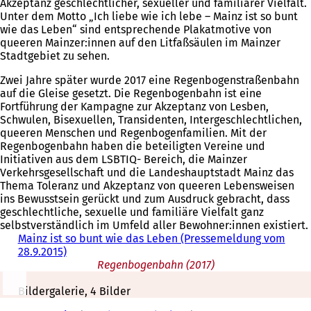
Akzeptanz geschlechtlicher, sexueller und familiärer Vielfalt.
Unter dem Motto „Ich liebe wie ich lebe – Mainz ist so bunt
wie das Leben“ sind entsprechende Plakatmotive von
queeren Mainzer:innen auf den Litfaßsäulen im Mainzer
Stadtgebiet zu sehen.
Zwei Jahre später wurde 2017 eine Regenbogenstraßenbahn
auf die Gleise gesetzt. Die Regenbogenbahn ist eine
Fortführung der Kampagne zur Akzeptanz von Lesben,
Schwulen, Bisexuellen, Transidenten, Intergeschlechtlichen,
queeren Menschen und Regenbogenfamilien. Mit der
Regenbogenbahn haben die beteiligten Vereine und
Initiativen aus dem LSBTIQ- Bereich, die Mainzer
Verkehrsgesellschaft und die Landeshauptstadt Mainz das
Thema Toleranz und Akzeptanz von queeren Lebensweisen
ins Bewusstsein gerückt und zum Ausdruck gebracht, dass
geschlechtliche, sexuelle und familiäre Vielfalt ganz
selbstverständlich im Umfeld aller Bewohner:innen existiert.
Mainz ist so bunt wie das Leben (Pressemeldung vom
28.9.2015)
Regenbogenbahn (2017)
Bildergalerie, 4 Bilder
Sie