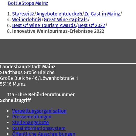
BottleStops Mainz
(
Sie
Ö
Startseite
Angebote entdecken
Zu Gast in Mainz
f
befinden
Weinerlebnis
Great Wine Capitals
f
Best Of Wine Tourism Awards
Best Of 2022
sich
n
Innovative Weintourimus-Erlebnisse 2022
e
hier:
t
Fußbereich
i
n
e
i
n
Landeshauptstadt Mainz
e
Stadthaus Große Bleiche
m
Große Bleiche 46/Löwenhofstraße 1
n
55116 Mainz
e
115 - Ihre Behördenrufnummer
u
Schnellzugriff
e
n
Verwaltungsorganisation
T
Pressemeldungen
a
Stellenangebote
b
Ratsinformationssystem
)
Öffentliche Ausschreibungen