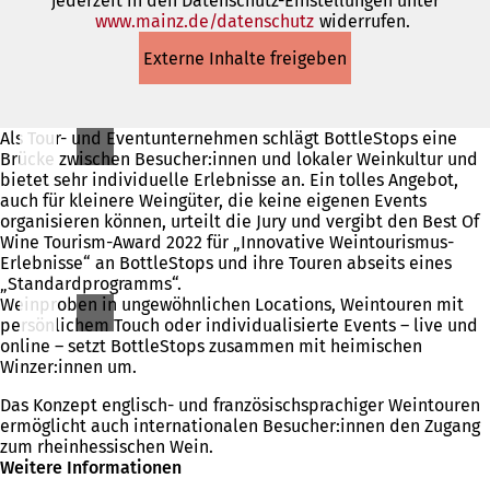
jederzeit in den Datenschutz-Einstellungen unter
www.mainz.de/datenschutz
(Öffnet
widerrufen.
in
Externe Inhalte freigeben
einem
neuen
Tab)
Als Tour- und Eventunternehmen schlägt BottleStops eine
Brücke zwischen Besucher:innen und lokaler Weinkultur und
bietet sehr individuelle Erlebnisse an. Ein tolles Angebot,
auch für kleinere Weingüter, die keine eigenen Events
organisieren können, urteilt die Jury und vergibt den Best Of
Wine Tourism-Award 2022 für „Innovative Weintourismus-
Erlebnisse“ an BottleStops und ihre Touren abseits eines
„Standardprogramms“.
Weinproben in ungewöhnlichen Locations, Weintouren mit
persönlichem Touch oder individualisierte Events – live und
online – setzt BottleStops zusammen mit heimischen
Winzer:innen um.
Das Konzept englisch- und französischsprachiger Weintouren
ermöglicht auch internationalen Besucher:innen den Zugang
zum rheinhessischen Wein.
Weitere Informationen