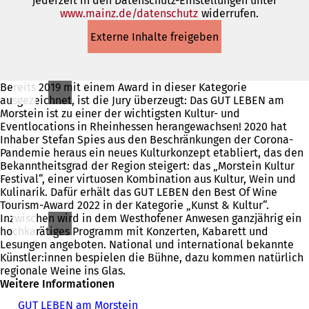
jederzeit in den Datenschutz-Einstellungen unter
www.mainz.de/datenschutz
(Öffnet
widerrufen.
in
Externe Inhalte freigeben
einem
neuen
Tab)
Bereits 2019 mit einem Award in dieser Kategorie
ausgezeichnet, ist die Jury überzeugt: Das GUT LEBEN am
Morstein ist zu einer der wichtigsten Kultur- und
Eventlocations in Rheinhessen herangewachsen! 2020 hat
Inhaber Stefan Spies aus den Beschränkungen der Corona-
Pandemie heraus ein neues Kulturkonzept etabliert, das den
Bekanntheitsgrad der Region steigert: das „Morstein Kultur
Festival“, einer virtuosen Kombination aus Kultur, Wein und
Kulinarik. Dafür erhält das GUT LEBEN den Best Of Wine
Tourism-Award 2022 in der Kategorie „Kunst & Kultur“.
Inzwischen wird in dem Westhofener Anwesen ganzjährig ein
hochkarätiges Programm mit Konzerten, Kabarett und
Lesungen angeboten. National und international bekannte
Künstler:innen bespielen die Bühne, dazu kommen natürlich
regionale Weine ins Glas.
Weitere Informationen
GUT LEBEN am Morstein
(