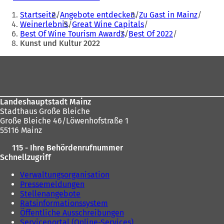
Sie
Ö
Startseite
Angebote entdecken
Zu Gast in Mainz
f
befinden
Weinerlebnis
Great Wine Capitals
f
Best Of Wine Tourism Awards
Best Of 2022
sich
n
Kunst und Kultur 2022
e
hier:
t
Fußbereich
i
n
e
i
n
Landeshauptstadt Mainz
e
Stadthaus Große Bleiche
m
Große Bleiche 46/Löwenhofstraße 1
n
55116 Mainz
e
115 - Ihre Behördenrufnummer
u
Schnellzugriff
e
n
Verwaltungsorganisation
T
Pressemeldungen
a
Stellenangebote
b
Ratsinformationssystem
)
Öffentliche Ausschreibungen
Serviceportal (Online-Services)