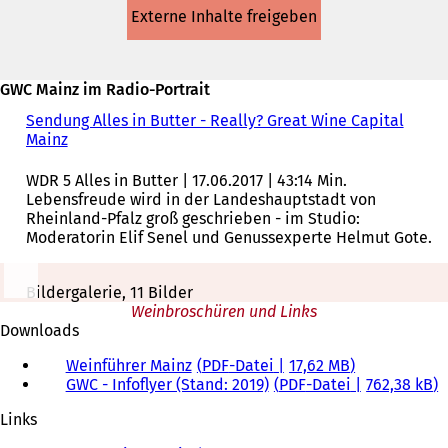
in
Externe Inhalte freigeben
einem
neuen
Tab)
GWC Mainz im Radio-Portrait
Sendung Alles in Butter - Really? Great Wine Capital
Mainz
(
Ö
f
WDR 5 Alles in Butter | 17.06.2017 | 43:14 Min.
f
Lebensfreude wird in der Landeshauptstadt von
n
Rheinland-Pfalz groß geschrieben - im Studio:
e
Moderatorin Elif Senel und Genussexperte Helmut Gote.
t
i
n
Bildergalerie, 11 Bilder
e
Weinbroschüren und Links
i
Downloads
n
Weinführer Mainz
PDF
-Datei
17,62 MB
e
GWC - Infoflyer (Stand: 2019)
PDF
-Datei
762,38 kB
m
n
Links
e
u