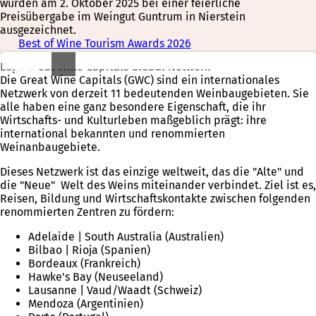
wurden am 2. Oktober 2025 bei einer feierliche
Preisübergabe im Weingut Guntrum in Nierstein
ausgezeichnet.
Best of Wine Tourism Awards 2026
Logo Great Wine Capitals Global Network
Die Great Wine Capitals (GWC) sind ein internationales
Netzwerk von derzeit 11 bedeutenden Weinbaugebieten. Sie
alle haben eine ganz besondere Eigenschaft, die ihr
Wirtschafts- und Kulturleben maßgeblich prägt: ihre
international bekannten und renommierten
Weinanbaugebiete.
Dieses Netzwerk ist das einzige weltweit, das die "Alte" und
die "Neue" Welt des Weins miteinander verbindet. Ziel ist es,
Reisen, Bildung und Wirtschaftskontakte zwischen folgenden
renommierten Zentren zu fördern:
Adelaide | South Australia (Australien)
Bilbao | Rioja (Spanien)
Bordeaux (Frankreich)
Hawke's Bay (Neuseeland)
Lausanne | Vaud/Waadt (Schweiz)
Mendoza (Argentinien)