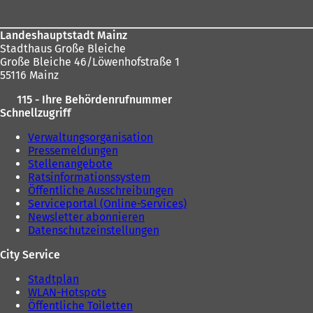
m
e
n
i
e
Landeshauptstadt Mainz
n
u
Stadthaus Große Bleiche
e
e
Große Bleiche 46/Löwenhofstraße 1
m
n
55116 Mainz
n
T
e
115 - Ihre Behördenrufnummer
a
u
Schnellzugriff
b
e
)
n
Verwaltungsorganisation
T
Pressemeldungen
a
Stellenangebote
b
Ratsinformationssystem
)
Öffentliche Ausschreibungen
Serviceportal (Online-Services)
Newsletter abonnieren
Datenschutzeinstellungen
City Service
Stadtplan
WLAN-Hotspots
Öffentliche Toiletten