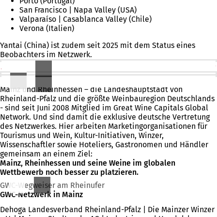
Porto (Portugal)
San Francisco | Napa Valley (USA)
Valparaíso | Casablanca Valley (Chile)
Verona (Italien)
Yantai (China) ist zudem seit 2025 mit dem Status eines
Beobachters im Netzwerk.
Mainz und Rheinhessen im Great Wine Capitals Global Network
Mainz und Rheinhessen – die Landeshauptstadt von
Rheinland-Pfalz und die größte Weinbauregion Deutschlands
- sind seit Juni 2008 Mitglied im Great Wine Capitals Global
Network. Und sind damit die exklusive deutsche Vertretung
des Netzwerkes. Hier arbeiten Marketingorganisationen für
Tourismus und Wein, Kultur-Initiativen, Winzer,
Wissenschaftler sowie Hoteliers, Gastronomen und Händler
gemeinsam an einem Ziel:
Mainz, Rheinhessen und seine Weine im
globalen
Wettbewerb noch besser zu platzieren.
GWC-Wegweiser am Rheinufer
GWC-Netzwerk in Mainz
Dehoga Landesverband Rheinland-Pfalz | Die Mainzer Winzer