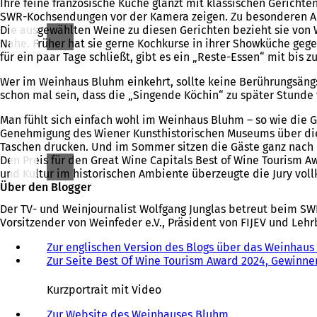
Ihre feine französische Küche glänzt mit klassischen Gerichte
SWR-Kochsendungen vor der Kamera zeigen. Zu besonderen Anl
Die ausgewählten Weine zu diesen Gerichten bezieht sie von 
Nahe. Früher hat sie gerne Kochkurse in ihrer Showküche ge
für ein paar Tage schließt, gibt es ein „Reste-Essen“ mit bis 
Wer im Weinhaus Bluhm einkehrt, sollte keine Berührungsäng
schon mal sein, dass die „Singende Köchin“ zu später Stunde 
Man fühlt sich einfach wohl im Weinhaus Bluhm – so wie die
Genehmigung des Wiener Kunsthistorischen Museums über die g
Taschen drucken. Und im Sommer sitzen die Gäste ganz nach r
Den Preis für den Great Wine Capitals Best of Wine Tourism A
und Kultur im historischen Ambiente überzeugte die Jury vo
Über den Blogger
Der TV- und Weinjournalist Wolfgang Junglas betreut beim SW
Vorsitzender von Weinfeder e.V., Präsident von FIJEV und Leh
Zur englischen Version des Blogs über das Weinhaus
Zur Seite Best Of Wine Tourism Award 2024, Gewinne
Kurzportrait mit Video
Zur Website des Weinhauses Bluhm
(