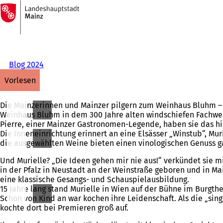
Zur
Startseite
Inhalt anspringen
Blog 2024
vorlesen
Die Mainzerinnen und Mainzer pilgern zum Weinhaus Bluhm – w
Weinhaus Bluhm in dem 300 Jahre alten windschiefen Fachwer
Pierre, einer Mainzer Gastronomen-Legende, haben sie das hi
Die Inneneinrichtung erinnert an eine Elsässer „Winstub“, Mu
die ausgewählten Weine bieten einen vinologischen Genuss g
Und Murielle? „Die Ideen gehen mir nie aus!“ verkündet sie mit
in der Pfalz in Neustadt an der Weinstraße geboren und in Ma
eine klassische Gesangs- und Schauspielausbildung.
15 Jahre lang stand Murielle in Wien auf der Bühne im Burgth
Schon von Kind an war kochen ihre Leidenschaft. Als die „sing
kochte dort bei Premieren groß auf.