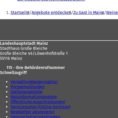
Ö
Sie
f
Startseite
Angebote entdecken
Zu Gast in Mainz
Weine
f
befinden
n
Fußbereich
sich
e
t
hier:
i
n
Landeshauptstadt Mainz
e
Stadthaus Große Bleiche
i
Große Bleiche 46/Löwenhofstraße 1
n
55116 Mainz
e
m
115 - Ihre Behördenrufnummer
n
Schnellzugriff
e
u
Verwaltungsorganisation
e
Pressemeldungen
n
Stellenangebote
T
Ratsinformationssystem
a
Öffentliche Ausschreibungen
b
Serviceportal (Online-Services)
)
Newsletter abonnieren
Datenschutzeinstellungen