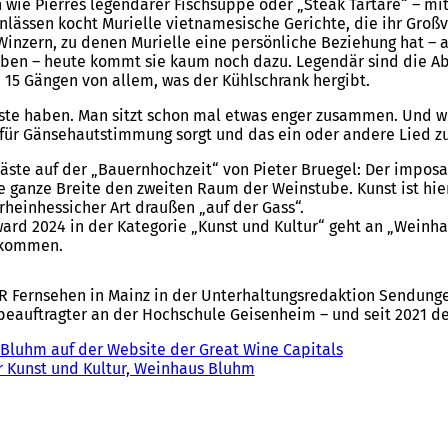
n wie Pierres legendärer Fischsuppe oder „Steak Tartare“ – mit
ässen kocht Murielle vietnamesische Gerichte, die ihr Großv
Winzern, zu denen Murielle eine persönliche Beziehung hat – 
geben – heute kommt sie kaum noch dazu. Legendär sind die 
zu 15 Gängen von allem, was der Kühlschrank hergibt.
ste haben. Man sitzt schon mal etwas enger zusammen. Und we
für Gänsehautstimmung sorgt und das ein oder andere Lied zum
 Gäste auf der „Bauernhochzeit“ von Pieter Bruegel: Der imp
anze Breite den zweiten Raum der Weinstube. Kunst ist hier 
heinhessicher Art draußen „auf der Gass“.
ward 2024 in der Kategorie „Kunst und Kultur“ geht an „Weinh
llkommen.
R Fernsehen in Mainz in der Unterhaltungsredaktion Sendungen
rbeauftragter an der Hochschule Geisenheim – und seit 2021 d
 Bluhm auf der Website der Great Wine Capitals
(
r Kunst und Kultur, Weinhaus Bluhm
Ö
f
f
n
e