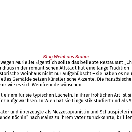
Blog Weinhaus Bluhm
egen Murielle! Eigentlich sollte das beliebte Restaurant „Ch
khaus in der romantischen Altstadt hat eine lange Tradition
storische Weinhaus nicht nur aufgehübscht – sie haben es neu
rielles Gemälde setzen künstlerische Akzente. Die französisc
anz wie es sich Weinfreunde wünschen.
 einem für sie typischen Lächeln. In ihrer fröhlichen Art ist s
inz aufgewachsen. In Wien hat sie Linguistik studiert und al
eater und überzeugte als Mezzosopranistin und Schauspielerin
ende Köchin“ nach Mainz zu ihrem Vater zurückkehrte, brillier