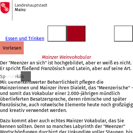
Zur
Startseite
Inhalt anspringen
Essen und Trinken
vorlesen
Mainzer Weinvokabular
Der "Meenzer an sich" ist hochgebildet, aber er weiß es nicht.
Er spricht fließend Französisch und Latein, aber auf seine Art.
Spundekäs
Mit bemerkenswerter Beharrlichkeit pflegen die
Mainzerinnen und Mainzer ihren Dialekt, das "Meenzerische" -
und somit das Vokabular einer 2.000-jährigen mündlich
überlieferten Besatzersprache, deren römische und später
französische, auch rotwelsche Elemente heute noch großzügig
und kreativ verwendet werden.
Dazu kommt aber auch echtes Mainzer Vokabular, das Sie
kennen sollten. Denn so manches Labyrinth der "Meenzer"
Wortschöpfungen durchirrt der Unkundige voller Staunen, bis