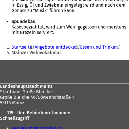
in Essig, ÖI und Zwiebeln eingelegt wird und nach dem
Genuss zu "Musik" führen kann.
Spundekäs
Käsespezialität, wird zum Wein gegessen und meistens
mit Brezeln serviert.
Sie
Startseite
Angebote entdecken
Essen und Trinken
befinden
Mainzer Weinvokabular
sich
Fußbereich
hier:
Landeshauptstadt Mainz
Stadthaus Große Bleiche
Große Bleiche 46/Löwenhofstraße 1
55116 Mainz
115 - Ihre Behördenrufnummer
Schnellzugriff
Verwaltungsorganisation